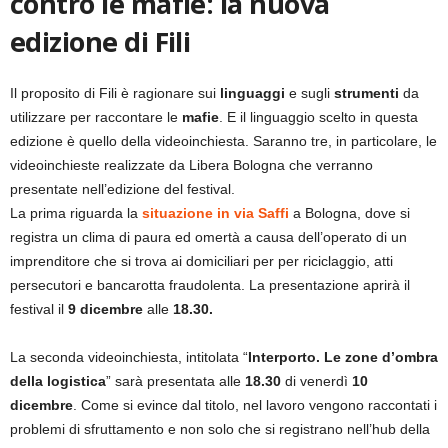
contro le mafie: la nuova
edizione di Fili
Il proposito di Fili è ragionare sui
linguaggi
e sugli
strumenti
da
utilizzare per raccontare le
mafie
. E il linguaggio scelto in questa
edizione è quello della videoinchiesta. Saranno tre, in particolare, le
videoinchieste realizzate da Libera Bologna che verranno
presentate nell’edizione del festival.
La prima riguarda la
situazione in via Saffi
a Bologna, dove si
registra un clima di paura ed omertà a causa dell’operato di un
imprenditore che si trova ai domiciliari per per riciclaggio, atti
persecutori e bancarotta fraudolenta. La presentazione aprirà il
festival il
9
dicembre
alle
18.30.
La seconda videoinchiesta, intitolata “
Interporto. Le zone d’ombra
della logistica
” sarà presentata alle
18.30
di venerdì
10
dicembre
. Come si evince dal titolo, nel lavoro vengono raccontati i
problemi di sfruttamento e non solo che si registrano nell’hub della