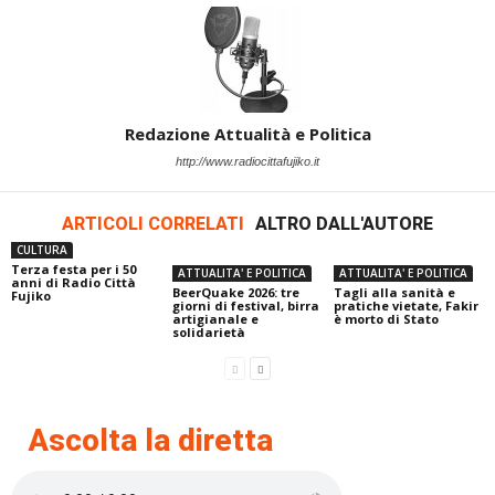
Redazione Attualità e Politica
http://www.radiocittafujiko.it
ARTICOLI CORRELATI
ALTRO DALL'AUTORE
CULTURA
Terza festa per i 50
ATTUALITA' E POLITICA
ATTUALITA' E POLITICA
anni di Radio Città
BeerQuake 2026: tre
Tagli alla sanità e
Fujiko
giorni di festival, birra
pratiche vietate, Fakir
artigianale e
è morto di Stato
solidarietà
Ascolta la diretta