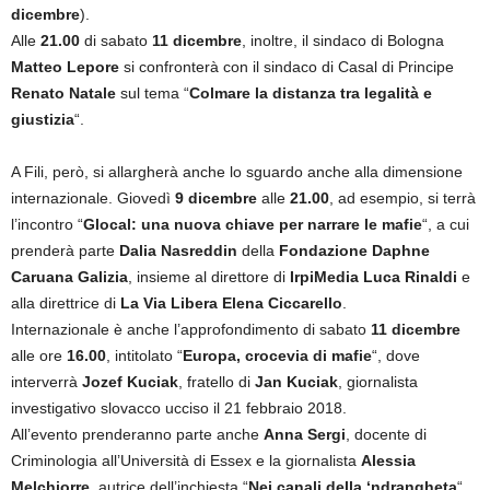
dicembre
).
Alle
21.00
di sabato
11 dicembre
, inoltre, il sindaco di Bologna
Matteo
Lepore
si confronterà con il sindaco di Casal di Principe
Renato
Natale
sul tema “
Colmare la distanza tra legalità e
giustizia
“.
A Fili, però, si allargherà anche lo sguardo anche alla dimensione
internazionale. Giovedì
9 dicembre
alle
21.00
, ad esempio, si terrà
l’incontro “
Glocal: una nuova chiave per narrare le mafie
“, a cui
prenderà parte
Dalia
Nasreddin
della
Fondazione Daphne
Caruana Galizia
, insieme al direttore di
IrpiMedia
Luca
Rinaldi
e
alla direttrice di
La Via Libera Elena Ciccarello
.
Internazionale è anche l’approfondimento di sabato
11 dicembre
alle ore
16.00
, intitolato “
Europa, crocevia di mafie
“, dove
interverrà
Jozef
Kuciak
, fratello di
Jan
Kuciak
, giornalista
investigativo slovacco ucciso il 21 febbraio 2018.
All’evento prenderanno parte anche
Anna
Sergi
, docente di
Criminologia all’Università di Essex e la giornalista
Alessia
Melchiorre
, autrice dell’inchiesta “
Nei canali della ‘ndrangheta
“.