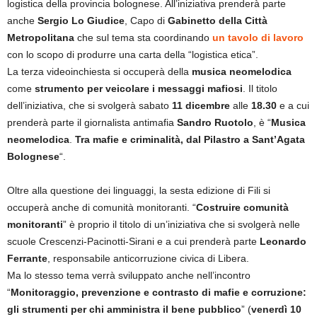
logistica della provincia bolognese. All’iniziativa prenderà parte
anche
Sergio
Lo Giudice
, Capo di
Gabinetto
della Città
Metropolitana
che sul tema sta coordinando
un tavolo di lavoro
con lo scopo di produrre una carta della “logistica etica”.
La terza videoinchiesta si occuperà della
musica
neomelodica
come
strumento per veicolare i messaggi mafiosi
. Il titolo
dell’iniziativa, che si svolgerà sabato
11 dicembre
alle
18.30
e a cui
prenderà parte il giornalista antimafia
Sandro
Ruotolo
, è “
Musica
neomelodica
.
Tra mafie e criminalità, dal Pilastro a Sant’Agata
Bolognese
“.
Oltre alla questione dei linguaggi, la sesta edizione di Fili si
occuperà anche di comunità monitoranti. “
Costruire comunità
monitoranti
” è proprio il titolo di un’iniziativa che si svolgerà nelle
scuole Crescenzi-Pacinotti-Sirani e a cui prenderà parte
Leonardo
Ferrante
, responsabile anticorruzione civica di Libera.
Ma lo stesso tema verrà sviluppato anche nell’incontro
“
Monitoraggio, prevenzione e contrasto di mafie e corruzione:
gli strumenti per chi amministra il bene pubblico
” (
venerdì 10