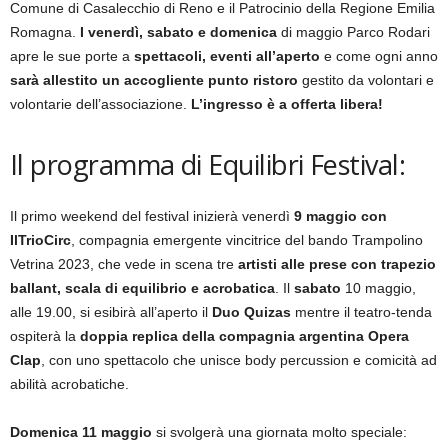
Comune di Casalecchio di Reno e il Patrocinio della Regione Emilia
Romagna.
I venerdì, sabato e domenica
di maggio Parco Rodari
apre le sue porte a
spettacoli, eventi all’aperto
e come ogni anno
sarà allestito un accogliente punto ristoro
gestito da volontari e
volontarie dell’associazione.
L’ingresso è a offerta libera!
Il programma di Equilibri Festival:
Il primo weekend del festival inizierà venerdì
9 maggio con
IlTrioCirc
, compagnia emergente vincitrice del bando Trampolino
Vetrina 2023, che vede in scena tre
artisti alle prese con trapezio
ballant, scala di equilibrio e acrobatica
. Il
sabato
10 maggio,
alle 19.00, si esibirà all’aperto il
Duo Quizas
mentre il teatro-tenda
ospiterà la
doppia replica della compagnia argentina Opera
Clap
, con uno spettacolo che unisce body percussion e comicità ad
abilità acrobatiche.
Domenica 11 maggio
si svolgerà una giornata molto speciale: