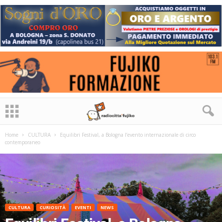
Home
CULTURA
Equilibri Festival, a Bologna l’evento internazionale di circo
contemporaneo
CULTURA
CURIOSITÀ
EVENTI
NEWS