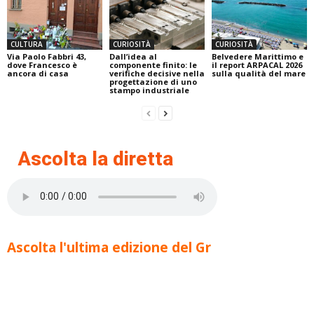
CULTURA
CURIOSITÀ
CURIOSITÀ
Via Paolo Fabbri 43,
Dall’idea al
Belvedere Marittimo e
dove Francesco è
componente finito: le
il report ARPACAL 2026
ancora di casa
verifiche decisive nella
sulla qualità del mare
progettazione di uno
stampo industriale
Ascolta la diretta
Ascolta l'ultima edizione del Gr