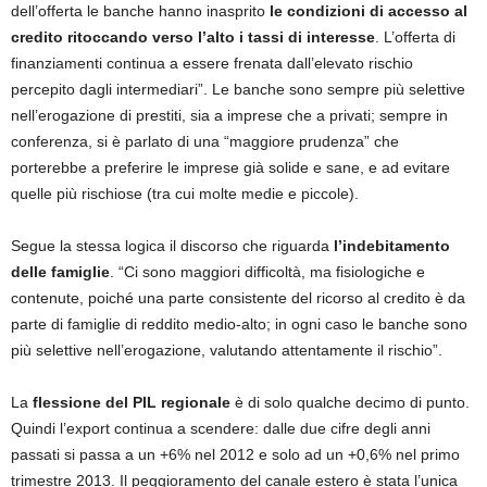
dell’offerta le banche hanno inasprito
le condizioni di accesso al
credito ritoccando verso l’alto i tassi di interesse
. L’offerta di
finanziamenti continua a essere frenata dall’elevato rischio
percepito dagli intermediari”. Le banche sono sempre più selettive
nell’erogazione di prestiti, sia a imprese che a privati; sempre in
conferenza, si è parlato di una “maggiore prudenza” che
porterebbe a preferire le imprese già solide e sane, e ad evitare
quelle più rischiose (tra cui molte medie e piccole).
Segue la stessa logica il discorso che riguarda
l’indebitamento
delle famiglie
. “Ci sono maggiori difficoltà, ma fisiologiche e
contenute, poiché una parte consistente del ricorso al credito è da
parte di famiglie di reddito medio-alto; in ogni caso le banche sono
più selettive nell’erogazione, valutando attentamente il rischio”.
La
flessione del PIL regionale
è di solo qualche decimo di punto.
Quindi l’export continua a scendere: dalle due cifre degli anni
passati si passa a un +6% nel 2012 e solo ad un +0,6% nel primo
trimestre 2013. Il peggioramento del canale estero è stata l’unica