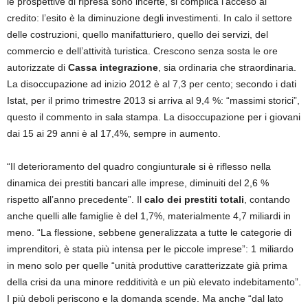
le prospettive di ripresa sono incerte, si complica l’acceso al
credito: l’esito è la diminuzione degli investimenti. In calo il settore
delle costruzioni, quello manifatturiero, quello dei servizi, del
commercio e dell’attività turistica. Crescono senza sosta le ore
autorizzate di
Cassa integrazione
, sia ordinaria che straordinaria.
La disoccupazione ad inizio 2012 è al 7,3 per cento; secondo i dati
Istat, per il primo trimestre 2013 si arriva al 9,4 %: “massimi storici”,
questo il commento in sala stampa. La disoccupazione per i giovani
dai 15 ai 29 anni è al 17,4%, sempre in aumento.
“Il deterioramento del quadro congiunturale si è riflesso nella
dinamica dei prestiti bancari alle imprese, diminuiti del 2,6 %
rispetto all’anno precedente”. Il
calo dei prestiti totali
, contando
anche quelli alle famiglie è del 1,7%, materialmente 4,7 miliardi in
meno. “La flessione, sebbene generalizzata a tutte le categorie di
imprenditori, è stata più intensa per le piccole imprese”: 1 miliardo
in meno solo per quelle “unità produttive caratterizzate già prima
della crisi da una minore redditività e un più elevato indebitamento”.
I più deboli periscono e la domanda scende. Ma anche “dal lato