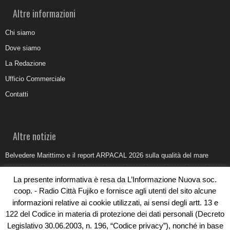
Altre informazioni
Chi siamo
Dove siamo
La Redazione
Ufficio Commerciale
Contatti
Altre notizie
Belvedere Marittimo e il report ARPACAL 2026 sulla qualità del mare
Come organizzare e allestire una camera ardente per l’ultimo saluto
La presente informativa è resa da L’Informazione Nuova soc.
Umidità di risalita in casa, come riconoscere i segnali veri
coop. - Radio Città Fujiko e fornisce agli utenti del sito alcune
informazioni relative ai cookie utilizzati, ai sensi degli artt. 13 e
Torna il Sun Donato Festival 2026
122 del Codice in materia di protezione dei dati personali (Decreto
Come il busking moderno ridisegna il paesaggio sonoro urbano
Legislativo 30.06.2003, n. 196, “Codice privacy”), nonché in base