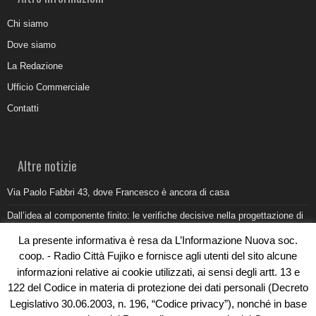
Chi siamo
Dove siamo
La Redazione
Ufficio Commerciale
Contatti
Altre notizie
Via Paolo Fabbri 43, dove Francesco è ancora di casa
Dall’idea al componente finito: le verifiche decisive nella progettazione di
uno stampo industriale
La presente informativa è resa da L’Informazione Nuova soc.
Belvedere Marittimo e il report ARPACAL 2026 sulla qualità del mare
coop. - Radio Città Fujiko e fornisce agli utenti del sito alcune
informazioni relative ai cookie utilizzati, ai sensi degli artt. 13 e
Come organizzare e allestire una camera ardente per l’ultimo saluto
122 del Codice in materia di protezione dei dati personali (Decreto
Umidità di risalita in casa, come riconoscere i segnali veri
Legislativo 30.06.2003, n. 196, “Codice privacy”), nonché in base