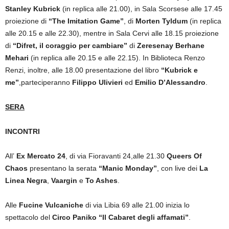
Stanley Kubrick
(in replica alle 21.00), in Sala Scorsese alle 17.45
proiezione di
“The Imitation Game”
, di
Morten Tyldum
(in replica
alle 20.15 e alle 22.30), mentre in Sala Cervi alle 18.15 proiezione
di
“Difret, il coraggio per cambiare”
di
Zeresenay Berhane
Mehari
(in replica alle 20.15 e alle 22.15). In Biblioteca Renzo
Renzi, inoltre, alle 18.00 presentazione del libro
“Kubrick e
me”
,parteciperanno
Filippo Ulivieri
ed
Emilio D’Alessandro
.
SERA
INCONTRI
All’
Ex Mercato 24
, di via Fioravanti 24,alle 21.30
Queers Of
Chaos
presentano la serata
“Manic Monday”
, con live dei
La
Linea Negra
,
Vaargin
e
To Ashes
.
Alle
Fucine Vulcaniche
di via Libia 69 alle 21.00 inizia lo
spettacolo del
Circo Paniko “Il Cabaret degli affamati”
.