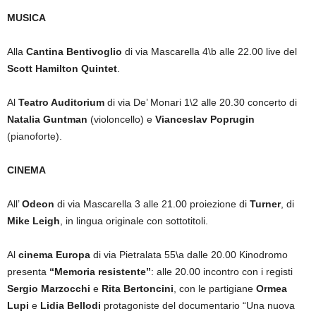
MUSICA
Alla
Cantina Bentivoglio
di via Mascarella 4\b alle 22.00 live del
Scott Hamilton Quintet
.
Al
Teatro Auditorium
di via De’ Monari 1\2 alle 20.30 concerto di
Natalia Guntman
(violoncello) e
Vianceslav Poprugin
(pianoforte).
CINEMA
All’
Odeon
di via Mascarella 3 alle 21.00 proiezione di
Turner
, di
Mike Leigh
, in lingua originale con sottotitoli.
Al
cinema Europa
di via Pietralata 55\a dalle 20.00 Kinodromo
presenta
“Memoria resistente”
: alle 20.00 incontro con i registi
Sergio Marzocchi
e
Rita Bertoncini
, con le partigiane
Ormea
Lupi
e
Lidia Bellodi
protagoniste del documentario “Una nuova