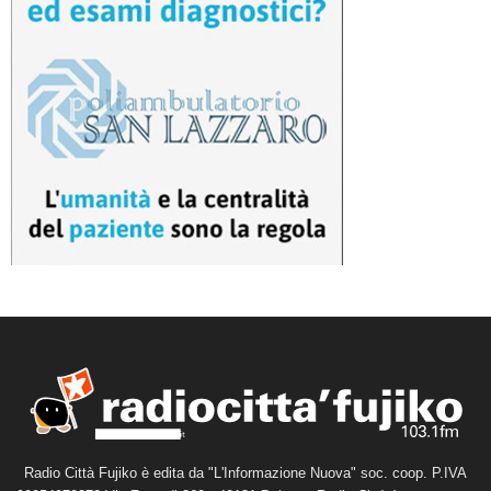
Radio Città Fujiko è edita da "L'Informazione Nuova" soc. coop. P.IVA