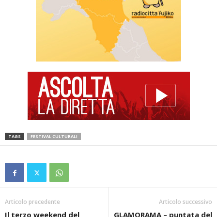
TAGS
FESTIVAL CULTURALI
Articolo precedente
Articolo successivo
Il terzo weekend del
GLAMORAMA – puntata del