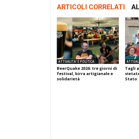
ARTICOLI CORRELATI
AL
ATTUALITA' E POLITICA
ATTUALI
BeerQuake 2026: tre giorni di
Tagli a
festival, birra artigianale e
vietate
solidarietà
Stato