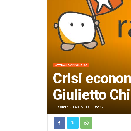
ATTUALITA' E POLITICA
Crisi econom
Giulietto Ch
Di
admin
-
13/09/2019
82