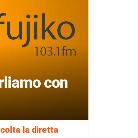
rliamo con
colta la diretta