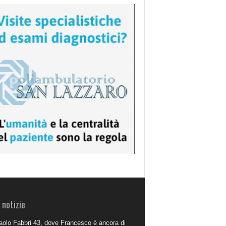
 notizie
aolo Fabbri 43, dove Francesco è ancora di