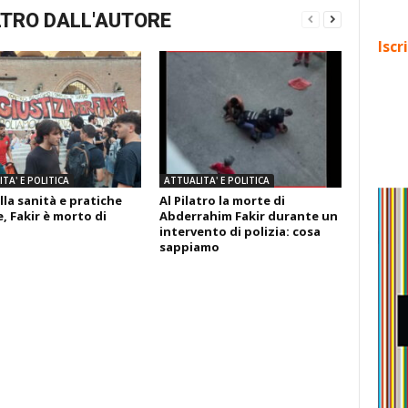
TRO DALL'AUTORE
Iscr
TA' E POLITICA
ATTUALITA' E POLITICA
lla sanità e pratiche
Al Pilatro la morte di
, Fakir è morto di
Abderrahim Fakir durante un
intervento di polizia: cosa
sappiamo