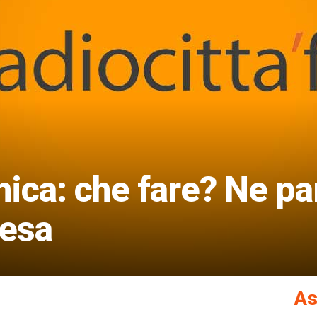
ica: che fare? Ne pa
iesa
As