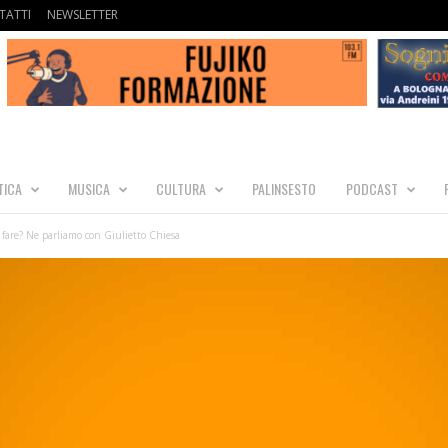
TATTI
NEWSLETTER
TICA
MUSICA
CULTURA
PALINSESTO
PODCAST
 fare? Ne parliamo con Giulietto Chiesa