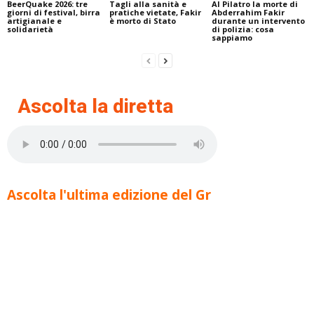
BeerQuake 2026: tre
Tagli alla sanità e
Al Pilatro la morte di
giorni di festival, birra
pratiche vietate, Fakir
Abderrahim Fakir
artigianale e
è morto di Stato
durante un intervento
solidarietà
di polizia: cosa
sappiamo
Ascolta la diretta
Ascolta l'ultima edizione del Gr