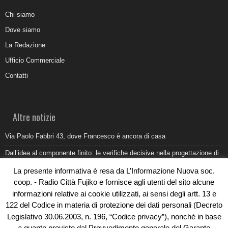
Chi siamo
Dove siamo
La Redazione
Ufficio Commerciale
Contatti
Altre notizie
Via Paolo Fabbri 43, dove Francesco è ancora di casa
Dall’idea al componente finito: le verifiche decisive nella progettazione di
uno stampo industriale
La presente informativa è resa da L’Informazione Nuova soc.
Belvedere Marittimo e il report ARPACAL 2026 sulla qualità del mare
coop. - Radio Città Fujiko e fornisce agli utenti del sito alcune
informazioni relative ai cookie utilizzati, ai sensi degli artt. 13 e
Come organizzare e allestire una camera ardente per l’ultimo saluto
122 del Codice in materia di protezione dei dati personali (Decreto
Umidità di risalita in casa, come riconoscere i segnali veri
Legislativo 30.06.2003, n. 196, “Codice privacy”), nonché in base
a quanto previsto dal Provvedimento generale del Garante