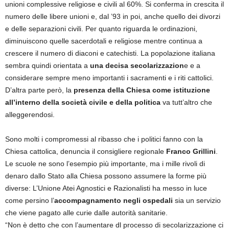
unioni complessive religiose e civili al 60%. Si conferma in crescita il
numero delle libere unioni e, dal ’93 in poi, anche quello dei divorzi
e delle separazioni civili. Per quanto riguarda le ordinazioni,
diminuiscono quelle sacerdotali e religiose mentre continua a
crescere il numero di diaconi e catechisti. La popolazione italiana
sembra quindi orientata a
una decisa secolarizzazion
e e a
considerare sempre meno importanti i sacramenti e i riti cattolici.
D’altra parte però, la
presenza della Chiesa come istituzione
all’interno della società civile e della politica
va tutt’altro che
alleggerendosi.
Sono molti i compromessi al ribasso che i politici fanno con la
Chiesa cattolica, denuncia il consigliere regionale
Franco Grillini
.
Le scuole ne sono l’esempio più importante, ma i mille rivoli di
denaro dallo Stato alla Chiesa possono assumere la forme più
diverse: L’Unione Atei Agnostici e Razionalisti ha messo in luce
come persino l’
accompagnamento negli ospedali
sia un servizio
che viene pagato alle curie dalle autorità sanitarie.
“Non è detto che con l’aumentare dl processo di secolarizzazione ci