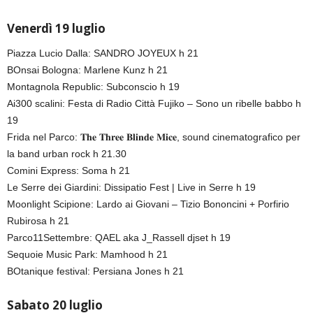
Venerdì 19 luglio
Piazza Lucio Dalla: SANDRO JOYEUX h 21
BOnsai Bologna: Marlene Kunz h 21
Montagnola Republic: Subconscio h 19
Ai300 scalini: Festa di Radio Città Fujiko – Sono un ribelle babbo h
19
Frida nel Parco: 𝐓𝐡𝐞 𝐓𝐡𝐫𝐞𝐞 𝐁𝐥𝐢𝐧𝐝𝐞 𝐌𝐢𝐜𝐞, sound cinematografico per
la band urban rock h 21.30
Comini Express: Soma h 21
Le Serre dei Giardini: Dissipatio Fest | Live in Serre h 19
Moonlight Scipione: Lardo ai Giovani – Tizio Bononcini + Porfirio
Rubirosa h 21
Parco11Settembre: QAEL aka J_Rassell djset h 19
Sequoie Music Park: Mamhood h 21
BOtanique festival: Persiana Jones h 21
Sabato 20 luglio