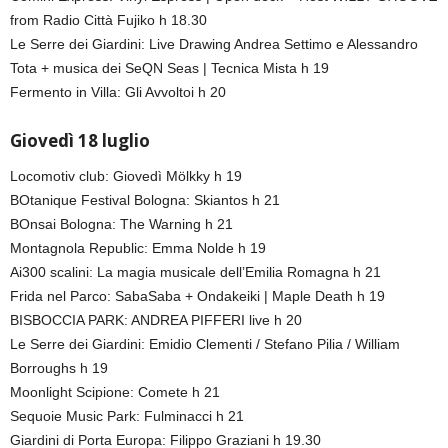
from Radio Città Fujiko h 18.30
Le Serre dei Giardini: Live Drawing Andrea Settimo e Alessandro
Tota + musica dei SeQN Seas | Tecnica Mista h 19
Fermento in Villa: Gli Avvoltoi h 20
Giovedì 18 luglio
Locomotiv club: Giovedì Mölkky h 19
BOtanique Festival Bologna: Skiantos h 21
BOnsai Bologna: The Warning h 21
Montagnola Republic: Emma Nolde h 19
Ai300 scalini: La magia musicale dell’Emilia Romagna h 21
Frida nel Parco: SabaSaba + Ondakeiki | Maple Death h 19
BISBOCCIA PARK: ANDREA PIFFERI live h 20
Le Serre dei Giardini: Emidio Clementi / Stefano Pilia / William
Borroughs h 19
Moonlight Scipione: Comete h 21
Sequoie Music Park: Fulminacci h 21
Giardini di Porta Europa: Filippo Graziani h 19.30