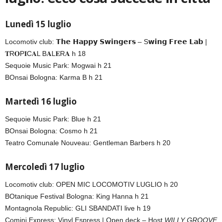
Lunedì 15 luglio
Locomotiv club: 𝗧𝗵𝗲 𝗛𝗮𝗽𝗽𝘆 𝗦𝘄𝗶𝗻𝗴𝗲𝗿𝘀 – S𝘄𝗶𝗻𝗴 𝗙𝗿𝗲𝗲 𝗟𝗮𝗯 |
𝐓R𝐎P𝐈C𝐀L B𝐀L𝐄R𝐀 h 18
Sequoie Music Park: Mogwai h 21
BOnsai Bologna: Karma B h 21
Martedì 16 luglio
Sequoie Music Park: Blue h 21
BOnsai Bologna: Cosmo h 21
Teatro Comunale Nouveau: Gentleman Barbers h 20
Mercoledì 17 luglio
Locomotiv club: OPEN MIC LOCOMOTIV LUGLIO h 20
BOtanique Festival Bologna: King Hanna h 21
Montagnola Republic: GLI SBANDATI live h 19
Comini Express: Vinyl Espress | Open deck – Host
WILLY GROOVE