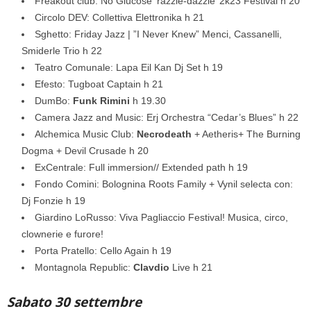
Freakout club: No Glucose ‘razzle-dazzle’ 2k23 Festival h 20
Circolo DEV: Collettiva Elettronika h 21
Sghetto: Friday Jazz | ”I Never Knew” Menci, Cassanelli,
Smiderle Trio h 22
Teatro Comunale: Lapa Eil Kan Dj Set h 19
Efesto: Tugboat Captain h 21
DumBo:
Funk Rimini
h 19.30
Camera Jazz and Music: Erj Orchestra “Cedar’s Blues” h 22
Alchemica Music Club:
Necrodeath
+ Aetheris+ The Burning
Dogma + Devil Crusade h 20
ExCentrale: Full immersion// Extended path h 19
Fondo Comini: Bolognina Roots Family + Vynil selecta con:
Dj Fonzie h 19
Giardino LoRusso: Viva Pagliaccio Festival! Musica, circo,
clownerie e furore!
Porta Pratello: Cello Again h 19
Montagnola Republic:
Clavdio
Live h 21
Sabato 30 settembre