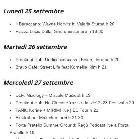
Lunedì 25 settembre
Il Baraccano: Wayne Horvitz ft. Valeria Sturba h 20
Piazza Lucio Dalla: Sincronie sonore h 18.30
Martedì 26 settembre
Freakout club: Undicesimacasa | Kelan, Jerome h 20
Bravo Cafè: Street Life feat Kornelija Klim h 21
Mercoledì 27 settembre
DLF: Mixology – Miscele Musicali h 19
Freakout club: No Glucose ‘razzle-dazzle’ 2k23 Festival h 20
TANK: Korine + M!R!M! live | EU Tour h 21
Elektrobau: Malecherifarei h 21.30
Porta Pratello SummerGround: Ragù Podcast live a Porta
Pratello h 19