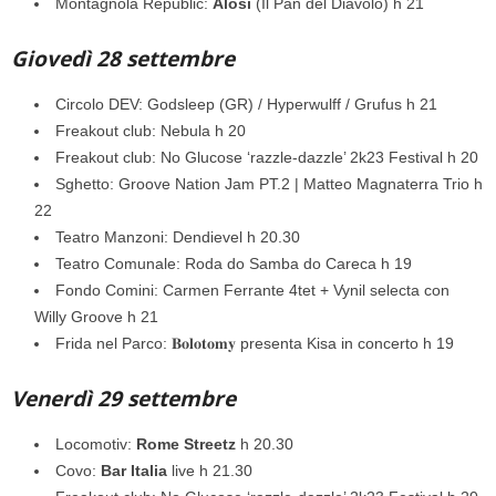
Montagnola Republic:
Alosi
(Il Pan del Diavolo) h 21
Giovedì 28 settembre
Circolo DEV: Godsleep (GR) / Hyperwulff / Grufus h 21
Freakout club: Nebula h 20
Freakout club: No Glucose ‘razzle-dazzle’ 2k23 Festival h 20
Sghetto: Groove Nation Jam PT.2 | Matteo Magnaterra Trio h
22
Teatro Manzoni: Dendievel h 20.30
Teatro Comunale: Roda do Samba do Careca h 19
Fondo Comini: Carmen Ferrante 4tet + Vynil selecta con
Willy Groove h 21
Frida nel Parco: 𝐁𝐨𝐥𝐨𝐭𝐨𝐦𝐲 presenta Kisa in concerto h 19
Venerdì 29 settembre
Locomotiv:
Rome Streetz
h 20.30
Covo:
Bar Italia
live h 21.30