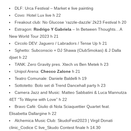
DLF: Urca Festival – Market e live painting
Covo: Hotel Lux live h 22
Freakout club: No Glucose ‘razzle-dazzle’ 2k23 Festival h 20
Estragon:
Rodrigo Y Gabriela
– In Between Thoughts…A
New World Tour 2023 h 21
Circolo DEV: Jaguero / Labradors / Tense Up h 21
Sghetto: Subconscio + DJ Shawa (ClubSmokas) & J Dalla
djset h 22
TANK: Zero Gravity pres. Xtech vs Ben Metek h 23
Unipol Arena:
Checco Zalone
h 21
Teatro Comunale: Daniele Baldelli h 19
Sottotetto: Bolo set di Trend Dancehall party h 23
Camera Jazz and Music: Matteo Sabbatini & Luca Mannutza
4ET “To Wayne with Love” h 22
Bravo Cafè: Giulio di Nola Sciaquettier Quartet feat.
Elisabetta Dallargine h 22
Alchemica Music Club: SkudoFest2023 | Virgil Donati
clinic_Codice C live_Skudo Contest finale h 14.30