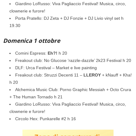
Giardino LoRusso: Viva Pagliaccio Festival! Musica, circo,
clownerie e furore!
Porta Pratello: DJ Zeta + DJ Fonzie + DJ Livio vinyl set h
19.30
Domenica 1 ottobre
Comini Espress:
Eh?!
h 20
Freakout club: No Glucose ‘razzle-dazzle’ 2k23 Festival h 20
DLF: Urca Festival – Market e live painting
Freakout club: Struzzi Decenti 11 –
LLEROY
+ kNauff + Kha!
h 20
Alchemica Music Club: Porno Graphic Messiah + Octo Crura
+ The Human Tornado h 21
Giardino LoRusso: Viva Pagliaccio Festival! Musica, circo,
clownerie e furore!
Circolo Hex: Punkarelle #2 h 16