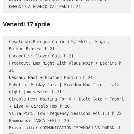
OMAGGIO A FRANCO CALIFANO h 21
Venerdì 17 aprile
Casalone: Bologna Calibro 9, Eh?!, Ikigai, 
Balkan Express h 21

Locomotiv: Claver Gold h 21

Freakout: Emo Night with Klaus Noir + Lacrima h 
21

Nassau: Nas1 + Brother Martino h 21

Sghetto: Friday Jazz | Freedom Now Trio + Late 
night jam session h 21

Circolo Hex: Waiting For K • Italo Goto • Fabbri 
✦ Live ⚲ Circolo Hex h 20

Villa Pini: Low Frequency Sessions Vol.III h 22

Baumhaus: TANCA FEST h 20

Bravo caffè: COMMUNICATION “SPANDAU VS DURAN” h 