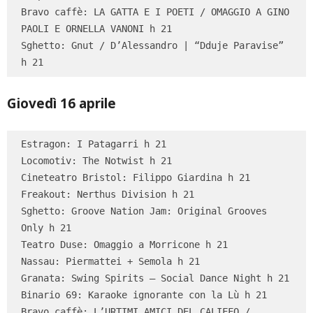
Bravo caffè: LA GATTA E I POETI / OMAGGIO A GINO 
PAOLI E ORNELLA VANONI h 21

Sghetto: Gnut / D’Alessandro | “Dduje Paravise” 
h 21
Giovedì 16 aprile
Estragon: I Patagarri h 21

Locomotiv: The Notwist h 21

Cineteatro Bristol: Filippo Giardina h 21

Freakout: Nerthus Division h 21

Sghetto: Groove Nation Jam: Original Grooves 
Only h 21

Teatro Duse: Omaggio a Morricone h 21

Nassau: Piermattei + Semola h 21

Granata: Swing Spirits – Social Dance Night h 21

Binario 69: Karaoke ignorante con la Lù h 21

Bravo caffè: L’URTIMI AMICI DEL CALIFFO / 