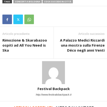
TAGS
CONCERTI A BOLOGNA
COSA SUCCEDE IN CITTÀ
Articolo precedente
Articolo successivo
Rimozione & Skarabazoo
A Palazzo Medici Riccardi
ospiti ad All You Need is
una mostra sulla Firenze
Ska
Déco negli anni Venti
Festival Backpack
http://www.festivalsbackpack.it