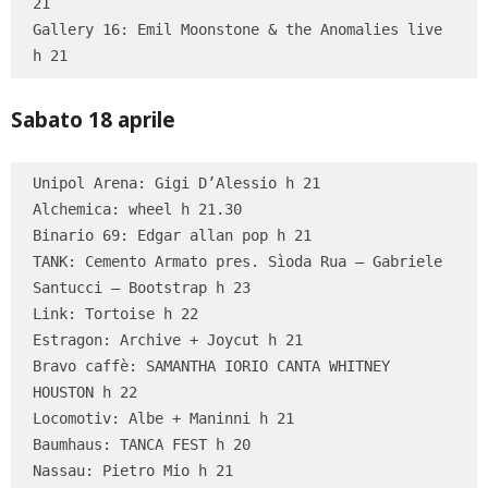
21

Gallery 16: Emil Moonstone & the Anomalies live 
h 21
Sabato 18 aprile
Unipol Arena: Gigi D’Alessio h 21

Alchemica: wheel h 21.30

Binario 69: Edgar allan pop h 21

TANK: Cemento Armato pres. Sìoda Rua – Gabriele 
Santucci – Bootstrap h 23

Link: Tortoise h 22

Estragon: Archive + Joycut h 21

Bravo caffè: SAMANTHA IORIO CANTA WHITNEY 
HOUSTON h 22

Locomotiv: Albe + Maninni h 21

Baumhaus: TANCA FEST h 20

Nassau: Pietro Mio h 21
