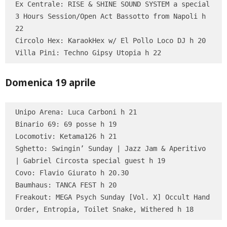
Ex Centrale: RISE & SHINE SOUND SYSTEM a special 
3 Hours Session/Open Act Bassotto from Napoli h 
22

Circolo Hex: KaraokHex w/ El Pollo Loco DJ h 20

Villa Pini: Techno Gipsy Utopia h 22
Domenica 19 aprile
Unipo Arena: Luca Carboni h 21

Binario 69: 69 posse h 19

Locomotiv: Ketama126 h 21

Sghetto: Swingin’ Sunday | Jazz Jam & Aperitivo 
| Gabriel Circosta special guest h 19

Covo: Flavio Giurato h 20.30

Baumhaus: TANCA FEST h 20

Freakout: MEGA Psych Sunday [Vol. X] Occult Hand 
Order, Entropia, Toilet Snake, Withered h 18