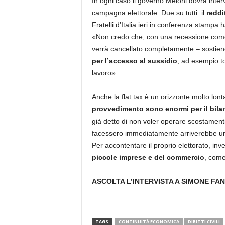
In ogni caso il governo Meloni dovrà inter
campagna elettorale. Due su tutti: il
reddi
Fratelli d’Italia ieri in conferenza stampa 
«Non credo che, con una recessione come q
verrà cancellato completamente – sostie
per l’accesso al sussidio
, ad esempio tog
lavoro».
Anche la flat tax è un orizzonte molto lon
provvedimento sono enormi per il bilan
già detto di non voler operare scostamenti
facessero immediatamente arriverebbe una
Per accontentare il proprio elettorato, inv
piccole imprese e del commercio
, come 
ASCOLTA L’INTERVISTA A SIMONE FAN
TAGS
CONTINUITÀ ECONOMICA
DIRITTI CIVILI