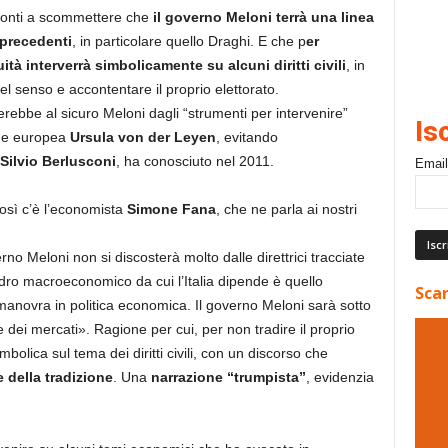
 pronti a scommettere che
il governo Meloni terrà una linea
 precedenti
, in particolare quello Draghi. E che p
er
ità interverrà simbolicamente su alcuni diritti civili
, in
el senso e accontentare il proprio elettorato.
ebbe al sicuro Meloni dagli “strumenti per intervenire”
Is
one europea
Ursula von der Leyen
, evitando
Silvio Berlusconi
, ha conosciuto nel 2011.
Email
osì c’è l’economista
Simone Fana
, che ne parla ai nostri
rno Meloni non si discosterà molto dalle direttrici tracciate
ro macroeconomico da cui l’Italia dipende è quello
Scar
anovra in politica economica. Il governo Meloni sarà sotto
 dei mercati». Ragione per cui, per non tradire il proprio
mbolica sul tema dei diritti civili, con un discorso che
e della tradizione
. Una
narrazione “trumpista”
, evidenzia