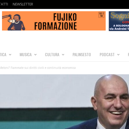
ATTI
NEWSLETTER
TICA
MUSICA
CULTURA
PALINSESTO
PODCAST
 Meloni? Fiammate sui diritti civili e continuità economica