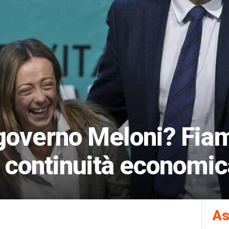
 governo Meloni? Fia
i e continuità economi
As