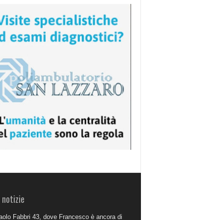
 notizie
aolo Fabbri 43, dove Francesco è ancora di