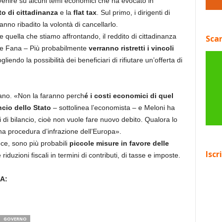
venire su alcuni temi economici che ha evocato in
to di cittadinanza
e la
flat tax
. Sul primo, i dirigenti di
hanno ribadito la volontà di cancellarlo.
uella che stiamo affrontando, il reddito di cittadinanza
Scar
ne Fana – Più probabilmente
verranno ristretti i vincoli
liendo la possibilità dei beneficiari di rifiutare un’offerta di
tano. «Non la faranno perch
é i costi economici di quel
cio dello Stato
– sottolinea l’economista – e Meloni ha
 di bilancio, cioè non vuole fare nuovo debito. Qualora lo
 procedura d’infrazione dell’Europa».
ece, sono più probabili
piccole misure in favore delle
Iscr
riduzioni fiscali in termini di contributi, di tasse e imposte.
A:
GOVERNO