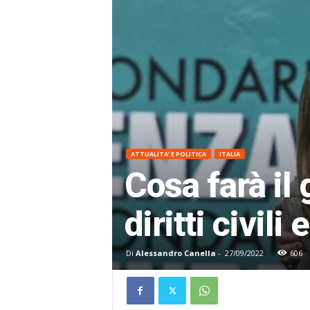
ATTUALITA' E POLITICA
ITALIA
Cosa farà il
diritti civil
Di
Alessandro Canella
-
27/09/2022
606