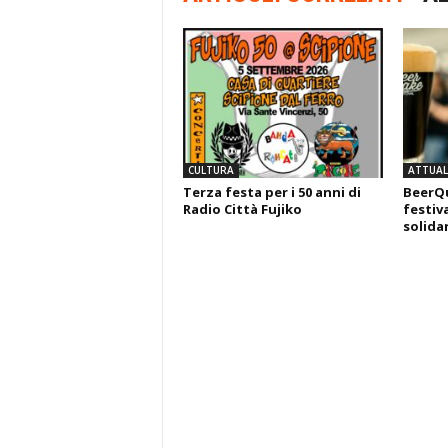
CULTURA
ATTUALI
Terza festa per i 50 anni di
BeerQu
Radio Città Fujiko
festiva
solida