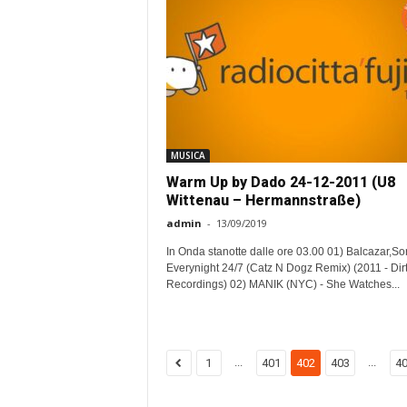
MUSICA
Warm Up by Dado 24-12-2011 (U8
Wittenau – Hermannstraße)
admin
-
13/09/2019
In Onda stanotte dalle ore 03.00 01) Balcazar,So
Everynight 24/7 (Catz N Dogz Remix) (2011 - Dir
Recordings) 02) MANIK (NYC) - She Watches...
...
...
1
401
402
403
4