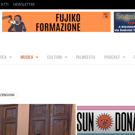
ATTI
NEWSLETTER
TICA
MUSICA
CULTURA
PALINSESTO
PODCAST
ECENSIONI