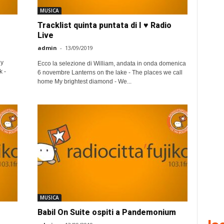
MUSICA
Tracklist quinta puntata di I ♥ Radio
Live
admin
-
13/09/2019
My
Ecco la selezione di William, andata in onda domenica
k -
6 novembre Lanterns on the lake - The places we call
home My brightest diamond - We...
MUSICA
Babil On Suite ospiti a Pandemonium