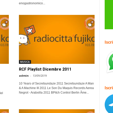
enogastronomico...
Iscr
MUSICA
RCF Playlist Dicembre 2011
admin
-
13/09/2019
10 Years of Secretsundaze 2011 Secretsundaze A Man
Iscr
& A Machine III 2011 Le Son Du Maquis Records Aerea
i
Negrot - Arabxilla 2011 BPitch Control Berlin Âme...
del