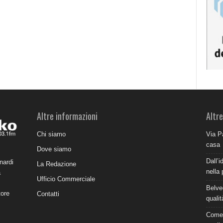
Altre informazioni
Altre
Chi siamo
Via P
casa
Dove siamo
Dall’i
nardi
La Redazione
nella 
a
Ufficio Commerciale
Belve
tore
Contatti
qualit
Come 