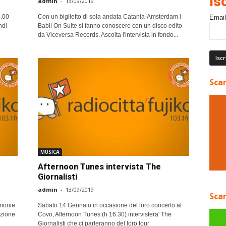
Is
admin
-
13/09/2019
0.00
Con un biglietto di sola andata Catania-Amsterdam i
Email
ndi
Babil On Suite si fanno conoscere con un disco edito
da Viceversa Records. Ascolta l'intervista in fondo...
Scar
MUSICA
Afternoon Tunes intervista The
Giornalisti
admin
-
13/09/2019
Scar
rmonie
Sabato 14 Gennaio in occasione del loro concerto al
zione
Covo, Afternoon Tunes (h 16.30) intervistera' The
Giornalisti che ci parleranno del loro tour