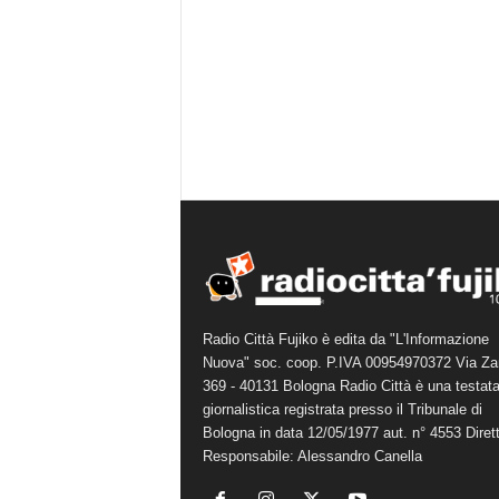
Radio Città Fujiko è edita da "L'Informazione
Nuova" soc. coop. P.IVA 00954970372 Via Za
369 - 40131 Bologna Radio Città è una testat
giornalistica registrata presso il Tribunale di
Bologna in data 12/05/1977 aut. n° 4553 Diret
Responsabile: Alessandro Canella