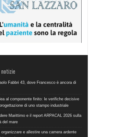
 notizie
aolo Fabbri 43, dove Francesco è ancora di
dea al componente finito: le verifiche decisive
progettazione di uno stampo industriale
dere Marittimo e il report ARPACAL 2026 sulla
à del mare
organizzare e allestire una camera ardente