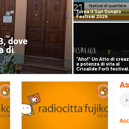
Torna il Sun Donato
Festival 2026
3, dove
a di
“Aho!” Un Atto di crea
e potenza di vita al
Crisalide Forlì festival.
As
Asc