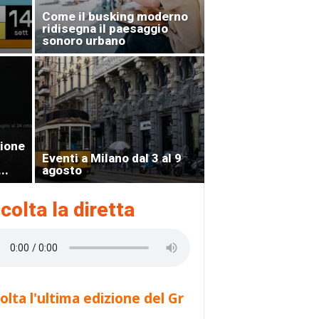
Come il busking moderno
ridisegna il paesaggio
sonoro urbano
zione
Eventi a Milano dal 3 al 9
..
agosto
colta la diretta
olta l'ultima edizione del Gr