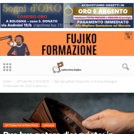
Home
ATTUALITA' E POLITICA
Bye bye potere d’acquisto: in Emilia-Romagna
l’inflazione nel 2022 è stata un...
ATTUALITA' E POLITICA
LOCALE