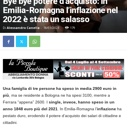
Bye bye potere d’acquisto: in
Emilia-Romagna l’inflazione nel
2022 è stata un salasso
Di
Alessandro Canella
-
18/01/2023
179
Una famiglia di tre persone ha speso in media 2900 euro in
più
, ma se residente a Bologna ne ha spesi 3100, mentre a
Ferrara “appena” 2600. I
single, invece, hanno speso in un
anno 1848 euro più del 2021
. In Emilia-Romagna l’
inflazione
ha
pestato duro, erodendo il potere d’acquisto dei salari di cittadine e
cittadini.