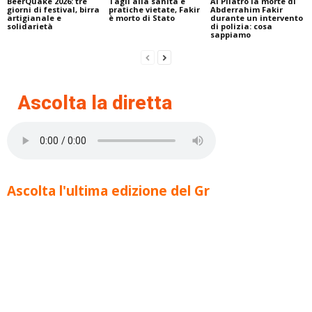
BeerQuake 2026: tre
Tagli alla sanità e
Al Pilatro la morte di
giorni di festival, birra
pratiche vietate, Fakir
Abderrahim Fakir
artigianale e
è morto di Stato
durante un intervento
solidarietà
di polizia: cosa
sappiamo
Ascolta la diretta
Ascolta l'ultima edizione del Gr