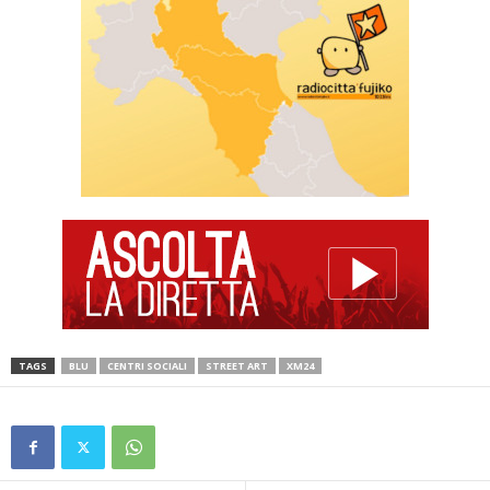
TAGS
BLU
CENTRI SOCIALI
STREET ART
XM24