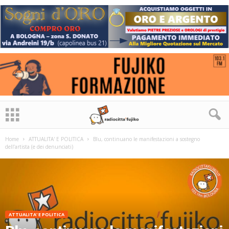
Home
ATTUALITA' E POLITICA
Blu, continuano le manifestazioni a sostegno
dell’artista (e dei denunciati)
ATTUALITA' E POLITICA