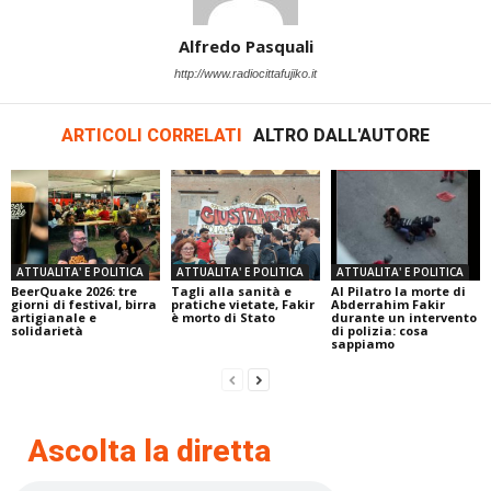
Alfredo Pasquali
http://www.radiocittafujiko.it
ARTICOLI CORRELATI
ALTRO DALL'AUTORE
ATTUALITA' E POLITICA
ATTUALITA' E POLITICA
ATTUALITA' E POLITICA
BeerQuake 2026: tre
Tagli alla sanità e
Al Pilatro la morte di
giorni di festival, birra
pratiche vietate, Fakir
Abderrahim Fakir
artigianale e
è morto di Stato
durante un intervento
solidarietà
di polizia: cosa
sappiamo
Ascolta la diretta