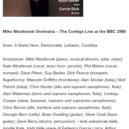
Mike Westbrook Orchestra – The Cortège Live at the BBC 1980
brani: It Starts Here, Democratie, Leñador, Cordó̩ba
formazione:
Mike Westbrook (piano, musical director, tuba, voice);
Kate Westbrook (vocal, tenor horn, piccolo); Phil Minton (vocal,
trumpet); Dave Plews, Guy Barker, Dick Pearce (trumpets,
flugelhorns); Malcolm Griffiths (trombone); Alan Sinclair (tuba;) Nick
Patrick (tuba); Chris Hunter (alto and soprano saxophones, flute);
Alan Wakeman (tenor and soprano saxophones, flute); Lindsay
Cooper (oboe, bassoon, soprano and sopranino saxophones);
Chris Biscoe (alto, baritone and soprano saxophones, flute);
Georgie Born (cello); Brian Godding (guitar); Steve Cook (bass
guitar); Dave Barry (drums, percussion)
– testi selezionati dalla
moglie Kate, tratti dalle opere di Federico Garcia Lorca, Arthur