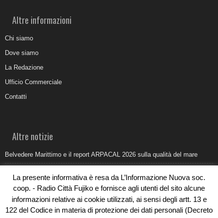
Altre informazioni
Chi siamo
Dove siamo
La Redazione
Ufficio Commerciale
Contatti
Altre notizie
Belvedere Marittimo e il report ARPACAL 2026 sulla qualità del mare
Come organizzare e allestire una camera ardente per l’ultimo saluto
La presente informativa è resa da L’Informazione Nuova soc.
Umidità di risalita in casa, come riconoscere i segnali veri
coop. - Radio Città Fujiko e fornisce agli utenti del sito alcune
informazioni relative ai cookie utilizzati, ai sensi degli artt. 13 e
Torna il Sun Donato Festival 2026
122 del Codice in materia di protezione dei dati personali (Decreto