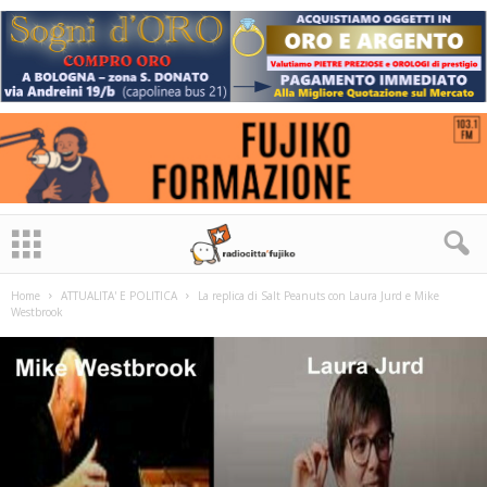
Home
ATTUALITA' E POLITICA
La replica di Salt Peanuts con Laura Jurd e Mike
Westbrook