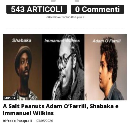
543 ARTICOLI
0 Commenti
http://www.radiocittafujiko.it
MUSICA
A Salt Peanuts Adam O’Farrill, Shabaka e
Immanuel Wilkins
Alfredo Pasquali
-
03/05/2026