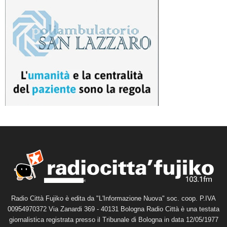
Radio Città Fujiko è edita da "L'Informazione Nuova" soc. coop. P.IVA
00954970372 Via Zanardi 369 - 40131 Bologna Radio Città è una testata
giornalistica registrata presso il Tribunale di Bologna in data 12/05/1977