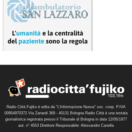
Radio Città Fujiko è edita da "L'Informazione Nuova" soc. coop. P.IVA
00954970372 Via Zanardi 369 - 40131 Bologna Radio Città è una testata
giornalistica registrata presso il Tribunale di Bologna in data 12/05/1977
aut. n° 4553 Direttore Responsabile: Alessandro Canella