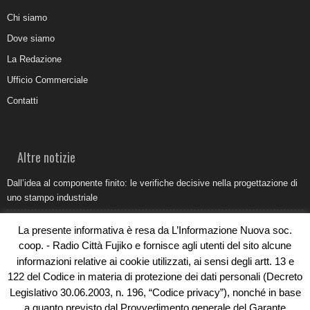
Chi siamo
Dove siamo
La Redazione
Ufficio Commerciale
Contatti
Altre notizie
Dall’idea al componente finito: le verifiche decisive nella progettazione di
uno stampo industriale
Belvedere Marittimo e il report ARPACAL 2026 sulla qualità del mare
La presente informativa è resa da L’Informazione Nuova soc.
Come organizzare e allestire una camera ardente per l’ultimo saluto
coop. - Radio Città Fujiko e fornisce agli utenti del sito alcune
informazioni relative ai cookie utilizzati, ai sensi degli artt. 13 e
Umidità di risalita in casa, come riconoscere i segnali veri
122 del Codice in materia di protezione dei dati personali (Decreto
Torna il Sun Donato Festival 2026
Legislativo 30.06.2003, n. 196, “Codice privacy”), nonché in base
a quanto previsto dal Provvedimento generale del Garante