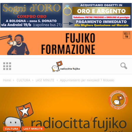
Home
CULTURA
LAST MINUTE
Appuntamenti per mercoledì 7 febbraio
CULTURA
LAST MINUTE