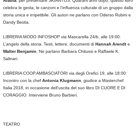
Arabia
, per presentare SKIANTOS.
Quarant’anni dopo, questo libro
celebra le gesta, le canzoni e l’influenza culturale di un gruppo dalla
storia unica e irripetibile.
Gli autori ne parlano con Oderso Rubini e
Dandy Bestia.
LIBRERIA MODO INFOSHOP via Mascarella 24/b, alle 19:00:
L’angelo della storia. Testi, lettere, documenti di
Hannah Arendt
e
Walter Benjamin
. Ne parlano Barbara Chitussi e Raffaele K.
Salinari.
LIBRERIA COOP.AMBASCIATORI via degli Orefici 19, alle 18:00:
Incontro con la chef
Antonia Klugmann
,
giudice a Masterchef
Italia 2018, i
n occasione dell’uscita del suo libro DI CUORE E DI
CORAGGIO. Interviene Bruno Barbieri.
TEATRO