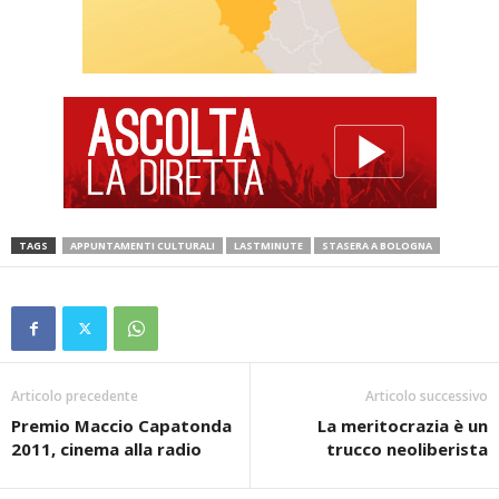
TAGS
APPUNTAMENTI CULTURALI
LASTMINUTE
STASERA A BOLOGNA
Articolo precedente
Articolo successivo
Premio Maccio Capatonda
La meritocrazia è un
2011, cinema alla radio
trucco neoliberista