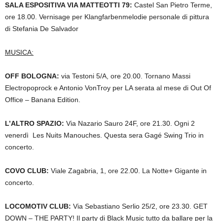
SALA ESPOSITIVA VIA MATTEOTTI 79:
Castel San Pietro Terme,
ore 18.00. Vernisage per Klangfarbenmelodie personale di pittura
di Stefania De Salvador
MUSICA:
OFF BOLOGNA:
via Testoni 5/A, ore 20.00.
Tornano Massi
Electropoprock e Antonio VonTroy per LA serata al mese di Out Of
Office – Banana Edition.
L’ALTRO SPAZIO:
Via Nazario Sauro 24F, ore 21.30.
Ogni 2
venerdì Les Nuits Manouches. Questa sera
Gagé Swing Trio
in
concerto.
COVO CLUB:
Viale Zagabria, 1, ore 22.00.
La Notte+ Gigante in
concerto.
LOCOMOTIV CLUB:
Via Sebastiano Serlio 25/2, ore 23.30.
GET
DOWN – THE PARTY! Il party di Black Music tutto da ballare per la