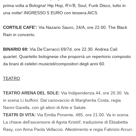
prima volta a Bologna! Hip Hop, R’n’B, Soul, Funk Disco, tutto in
una notte! INGRESSO 5 EURO con tessera AICS.
CORTILE CAFE’:
Via Nazario Sauro, 24/A, ore 22.00. The Black
Rain in concerto.
BINARIO 69:
Via De’Carracci 69/7d, ore 22.30.
Andrea Calì
quartet. Quartetto bolognese che proporrà un repertorio composto
da brani di celebri musicisti/compositori degli anni 60.
TEATRO
TEATRO ARENA DEL SOLE:
Via Indipendenza 44, ore 20.30. Va
in scena
Li buffoni. D
al canovaccio di Margherita Costa,
regia
Nanni Garella,
con gli attori di Arte e Salute.
TEATRI DI VITA:
Via Emilia Ponente, 485, ore 21.00. Va in scena
La chiave dell’ascensore di Agota Kristóf, traduzione di Elisabetta
Rasy, con Anna Paola Vellaccio. Allestimento e regia Fabrizio Arcuri.