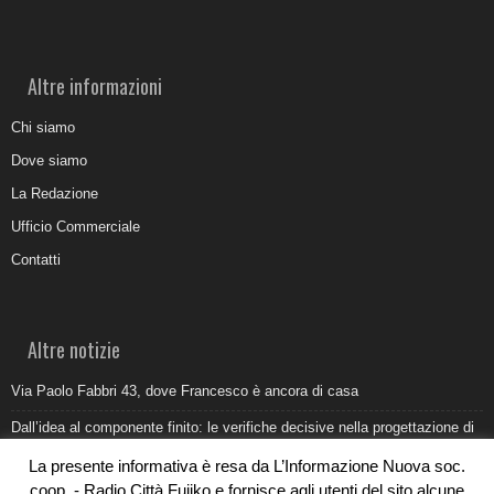
Altre informazioni
Chi siamo
Dove siamo
La Redazione
Ufficio Commerciale
Contatti
Altre notizie
Via Paolo Fabbri 43, dove Francesco è ancora di casa
Dall’idea al componente finito: le verifiche decisive nella progettazione di
uno stampo industriale
La presente informativa è resa da L’Informazione Nuova soc.
Belvedere Marittimo e il report ARPACAL 2026 sulla qualità del mare
coop. - Radio Città Fujiko e fornisce agli utenti del sito alcune