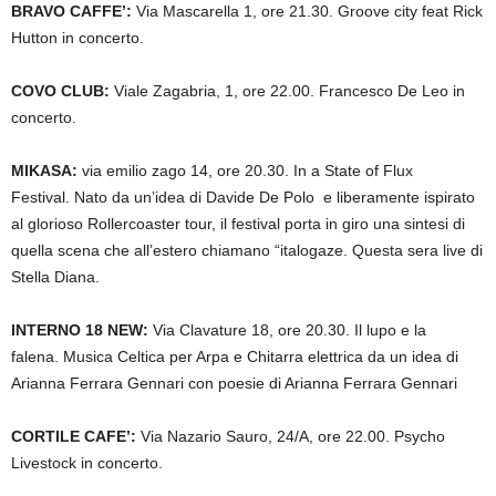
BRAVO CAFFE’:
Via Mascarella 1, ore 21.30. Groove city feat Rick
Hutton in concerto.
COVO CLUB:
Viale Zagabria, 1, ore 22.00. Francesco De Leo in
concerto.
MIKASA:
via emilio zago 14, ore 20.30. In a State of Flux
Festival.
Nato da un’idea di Davide De Polo e liberamente ispirato
al glorioso Rollercoaster tour, il festival porta in giro una sintesi di
quella scena che all’estero chiamano “italogaze. Questa sera live di
Stella Diana.
INTERNO 18 NEW:
Via Clavature 18, ore 20.30. Il lupo e la
falena.
Musica Celtica per Arpa e Chitarra elettrica
da un idea di
Arianna Ferrara Gennari con p
oesie di Arianna Ferrara Gennari
CORTILE CAFE’:
Via Nazario Sauro, 24/A, ore 22.00. Psycho
Livestock in concerto.