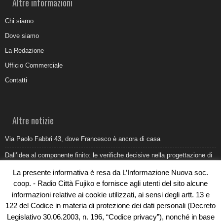
Altre informazioni
Chi siamo
Dove siamo
La Redazione
Ufficio Commerciale
Contatti
Altre notizie
Via Paolo Fabbri 43, dove Francesco è ancora di casa
Dall’idea al componente finito: le verifiche decisive nella progettazione di
uno stampo industriale
La presente informativa è resa da L’Informazione Nuova soc.
Belvedere Marittimo e il report ARPACAL 2026 sulla qualità del mare
coop. - Radio Città Fujiko e fornisce agli utenti del sito alcune
informazioni relative ai cookie utilizzati, ai sensi degli artt. 13 e
Come organizzare e allestire una camera ardente per l’ultimo saluto
122 del Codice in materia di protezione dei dati personali (Decreto
Umidità di risalita in casa, come riconoscere i segnali veri
Legislativo 30.06.2003, n. 196, “Codice privacy”), nonché in base