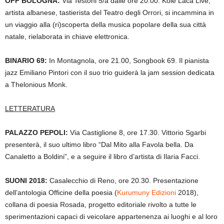
OFF BOLOGNA:
Via Testoni 5/a dalle ore 20.00. Kole Laca Live,
artista albanese,
tastierista del Teatro degli Orrori, si incammina in
un viaggio alla (ri)scoperta della musica popolare della sua città
natale, rielaborata in chiave elettronica.
BINARIO 69:
In Montagnola, ore 21.00, Songbook 69.
Il pianista
jazz Emiliano Pintori con il suo trio guiderà la jam session dedicata
a Thelonious Monk.
LETTERATURA
PALAZZO PEPOLI:
Via Castiglione 8, ore 17.30.
Vittorio Sgarbi
presenterà, il suo ultimo libro “Dal Mito alla Favola bella. Da
Canaletto a Boldini”, e a seguire il libro d’artista di Ilaria Facci.
SUONI 2018:
Casalecchio di Reno, ore 20.30.
Presentazione
dell’antologia Officine della poesia (
Kurumuny Edizioni
2018),
collana di poesia Rosada, progetto editoriale rivolto a tutte le
sperimentazioni capaci di veicolare appartenenza ai luoghi e al loro