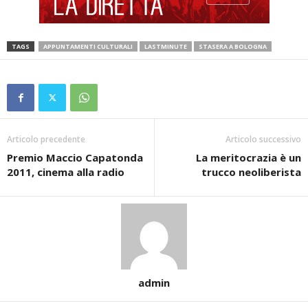
TAGS
APPUNTAMENTI CULTURALI
LASTMINUTE
STASERA A BOLOGNA
Articolo precedente
Articolo successivo
Premio Maccio Capatonda
La meritocrazia è un
2011, cinema alla radio
trucco neoliberista
admin