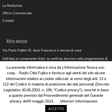
La Redazione
Ufficio Commerciale
Contatti
Altre notizie
Via Paolo Fabbri 43, dove Francesco è ancora di casa
Dall’idea al componente finito: le verifiche decisive nella progettazione di
uno stampo industriale
La presente informativa è resa da L’Informazione Nuova soc.
Belvedere Marittimo e il report ARPACAL 2026 sulla qualità del mare
coop. - Radio Città Fujiko e fornisce agli utenti del sito alcune
informazioni relative ai cookie utilizzati, ai sensi degli artt. 13 e
Come organizzare e allestire una camera ardente per l’ultimo saluto
122 del Codice in materia di protezione dei dati personali (Decreto
Umidità di risalita in casa, come riconoscere i segnali veri
Legislativo 30.06.2003, n. 196, “Codice privacy”), nonché in base
a quanto previsto dal Provvedimento generale del Garante
privacy dell’8 maggio 2014.
Ulteriori informazioni
ACCETTO
© Copyright 2019 - Rivoluzioni Digitali