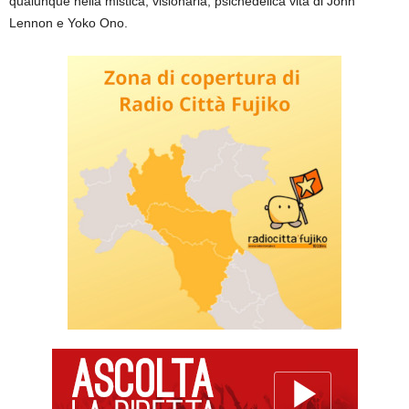
qualunque nella mistica, visionaria, psichedelica vita di John
Lennon e Yoko Ono.