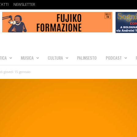
ATTI
NEWSLETTER
TICA
MUSICA
CULTURA
PALINSESTO
PODCAST
i giovedì 15 gennaio