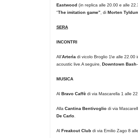
Eastwood
(in replica alle 20.00 e alle 22
“
The imitation game”
, di
Morten Tyldu
SERA
INCONTRI
All’
Arterìa
di vicolo Broglio 1\e alle 22.00 
acoustic live.A seguire,
Downtown Bash
MUSICA
Al
Bravo Caffè
di via Mascarella 1 alle 22.
Alla
Cantina Bentivoglio
di via Mascarell
De Carlo
.
Al
Freakout Club
di via Emilio Zago 8 all