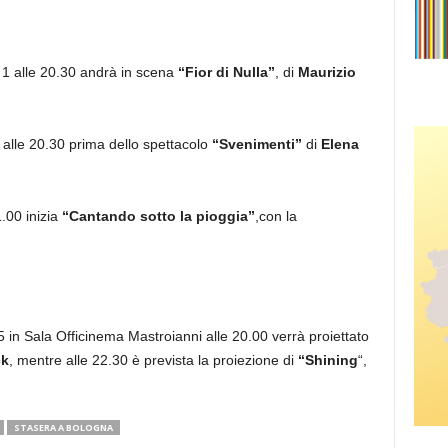
e 1 alle 20.30 andrà in scena
“Fior di Nulla”
, di
Maurizio
alle 20.30 prima dello spettacolo
“Svenimenti”
di
Elena
1.00 inizia
“Cantando sotto la pioggia”
,con la
 in Sala Officinema Mastroianni alle 20.00 verrà proiettato
ck
, mentre alle 22.30 è prevista la proiezione di
“Shining
“,
STASERA A BOLOGNA