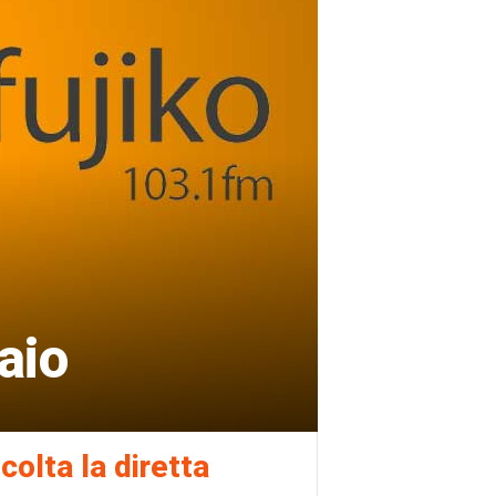
aio
colta la diretta