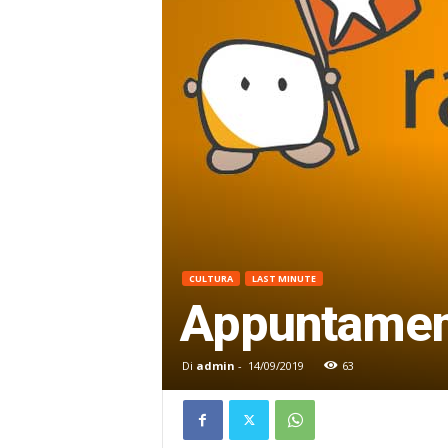
CULTURA
LAST MINUTE
Appuntament
Di
admin
-
14/09/2019
63