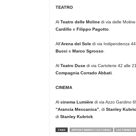
TEATRO
Al
Teatro delle Moline
di via delle Molin
Cardillo
e
Filippo Pagotto
.
All’
Arena del Sole
di via Indipendenza 44 
Bucci
e
Marco Sgrosso
.
Al
Teatro Duse
di via Cartolerie 42 alle 2
Compagnia Corrado Abbati
.
CINEMA
Al
cinema Lumière
di via Azzo Gardino 65
“Arancia Meccanica”
, di
Stanley Kubri
di
Stanley Kubrick
.
TAGS
APPUNTAMENTI CULTURALI
LASTMINUTE