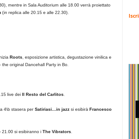
.30), mentre in Sala Auditorium alle 18.00 verrà proiettato
m
(in replica alle 20.15 e alle 22.30).
Iscr
inizia
Roots
, esposizione artistica, degustazione vinilica e
– the original Dancehall Party in Bo.
15 live dei
Il Resto del Carlitos
.
a 4\b stasera per
Satiriasi…in jazz
si esibirà
Francesco
e 21.00 si esibiranno i
The Vibrators
.