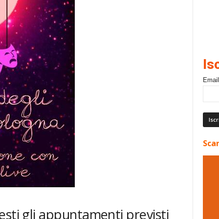
Is
Email
Scar
sti gli appuntamenti previsti