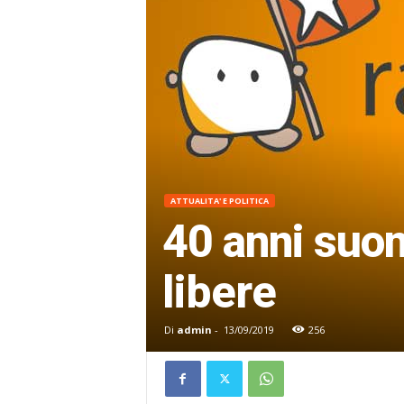
ATTUALITA' E POLITICA
40 anni suon
libere
Di
admin
-
13/09/2019
256