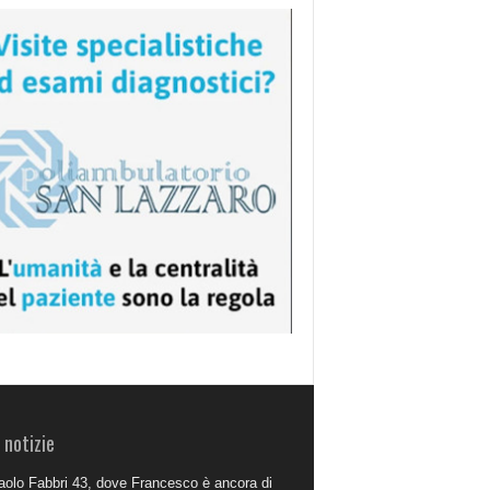
 notizie
aolo Fabbri 43, dove Francesco è ancora di