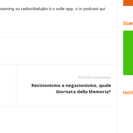
reaming su radiocittafujiko.it o sulle app, o in podcast qui
Scar
Articolo successivo
Revisionismo e negazionismo, quale
Giornata della Memoria?
Iscr