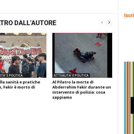
Iscr
TRO DALL'AUTORE
TA' E POLITICA
ATTUALITA' E POLITICA
lla sanità e pratiche
Al Pilatro la morte di
, Fakir è morto di
Abderrahim Fakir durante un
intervento di polizia: cosa
sappiamo