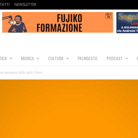
TATTI
NEWSLETTER
TICA
MUSICA
CULTURA
PALINSESTO
PODCAST
ia semiseria delle radio libere