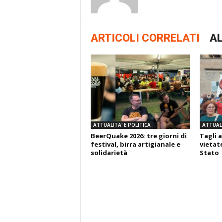
ARTICOLI CORRELATI
AL
ATTUALITA' E POLITICA
ATTUALI
BeerQuake 2026: tre giorni di
Tagli a
festival, birra artigianale e
vietate
solidarietà
Stato