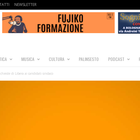
ATTI
NEWSLETTER
TICA
MUSICA
CULTURA
PALINSESTO
PODCAST
chieste di Libera ai candidati sindaco