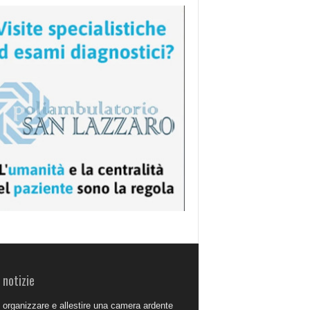
 notizie
organizzare e allestire una camera ardente