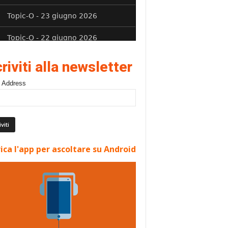
criviti alla newsletter
 Address
ica l'app per ascoltare su Android