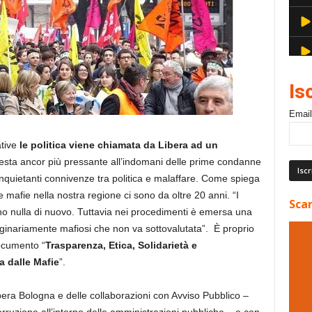
Is
Email
ative
le politica viene chiamata da Libera ad un
iesta ancor più pressante all’indomani delle prime condanne
quietanti connivenze tra politica e malaffare. Come spiega
 mafie nella nostra regione ci sono da oltre 20 anni. “I
Scar
o nulla di nuovo. Tuttavia nei procedimenti è emersa una
iginariamente mafiosi che non va sottovalutata”. È proprio
documento “
Trasparenza, Etica, Solidarietà e
a dalle Mafie
”.
bera Bologna e delle collaborazioni con Avviso Pubblico –