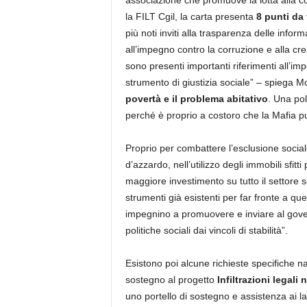
associazione che promuove la lotta alla co
la FILT Cgil, la carta presenta
8 punti da 
più noti inviti alla trasparenza delle inform
all’impegno contro la corruzione e alla crea
sono presenti importanti riferimenti all’i
strumento di giustizia sociale” – spiega M
povertà e il problema abitativo
. Una pol
perché è proprio a costoro che la Mafia pu
Proprio per combattere l’esclusione social
d’azzardo, nell’utilizzo degli immobili sfitt
maggiore investimento su tutto il settore s
strumenti già esistenti per far fronte a qu
impegnino a promuovere e inviare al govern
politiche sociali dai vincoli di stabilità”.
Esistono poi alcune richieste specifiche nat
sostegno al progetto
Infiltrazioni legali 
uno portello di sostegno e assistenza ai la