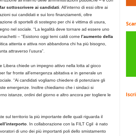
rruzione all’interno delle amministrazioni pubbliche – e con
far sottoscrivere ai candidati
. All’interno di essi oltre ai
azioni sui candidati e sui loro finanziamenti, oltre
zione di sportelli di sostegno per chi è vittima di usura,
Scar
mpegno nel sociale. “La legalità deve tornare ad essere uno
onachetti – “Esistono oggi temi caldi come
l’aumento della
itica attenta e attiva non abbandona chi ha più bisogno,
nta attraverso l’usura”.
e Libera chiede un impegno attivo nella lotta al gioco
i per far fronte all’emergenza abitativa e in generale un
ociale. “Ai candidati vogliamo chiedere di potenziare gli
este emergenze. Inoltre chiediamo che i sindaci si
Iscr
o istanze, ordini del giorno e altro ancora per togliere le
e sul territorio la più importante delle quali riguarda il
nell’interporto
. In collaborazione con la FILT Cgil è nato
voratori di uno dei più importanti poli dello smistamento