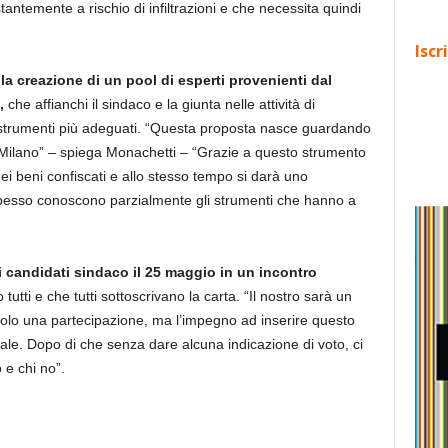
tantemente a rischio di infiltrazioni e che necessita quindi
Iscr
la creazione di un pool di esperti provenienti dal
,
che affianchi il sindaco e la giunta nelle attività di
i strumenti più adeguati. “Questa proposta nasce guardando
a Milano” – spiega Monachetti – “Grazie a questo strumento
o dei beni confiscati e allo stesso tempo si darà uno
spesso conoscono parzialmente gli strumenti che hanno a
i candidati sindaco il 25 maggio in un incontro
tutti e che tutti sottoscrivano la carta. “Il nostro sarà un
olo una partecipazione, ma l’impegno ad inserire questo
e. Dopo di che senza dare alcuna indicazione di voto, ci
 e chi no”.