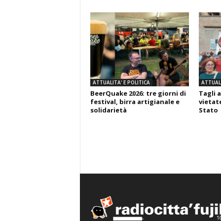
ATTUALITA' E POLITICA
ATTUALI
BeerQuake 2026: tre giorni di
Tagli a
festival, birra artigianale e
vietate
solidarietà
Stato