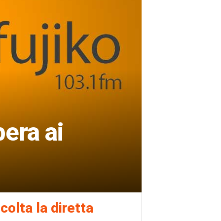
bera ai
colta la diretta