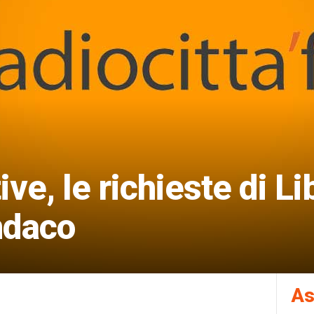
e, le richieste di Li
ndaco
As