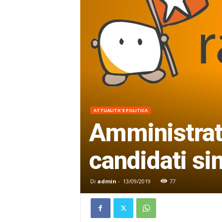
ATTUALITA' E POLITICA
Amministrativ
candidati si
Di
admin
-
13/09/2019
77