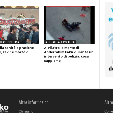
TA' E POLITICA
ATTUALITA' E POLITICA
lla sanità e pratiche
Al Pilatro la morte di
, Fakir è morto di
Abderrahim Fakir durante un
intervento di polizia: cosa
sappiamo
Altre informazioni
Altre
Chi siamo
Come 