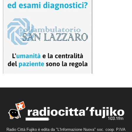
Radio Città Fujiko è edita da "L'Informazione Nuova" soc. coop. P.IVA