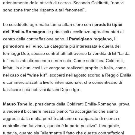
orientamento delle attività di ricerca. Secondo Coldiretti, “non vi
sono zone franche rispetto a tali fenomeni”.
Le cosiddette agromafie fanno affari d’oro con i
prodotti tipici
dell’Emilia-Romagna
: le principali eccellenze agroalimentari al
centro della contraffazione sono
il Parmigiano reggiano, il
pomodoro e il vino
. La categoria più interessata è quella dei
formaggi Dop, spesso contraffatti attraverso la vendita di kit “fai da
te” realizzati oltreoceano e non solo. Come sottolinea Coldiretti,
infatti, in alcuni casi i kit vengono realizzati proprio in Italia, come
nel caso dei
“wine kit”
, scoperti nell’agosto scorso a Reggio Emilia
e commercializzati a livello internazionale, che consentivano di
falsificare i più noti vini italiani Dop e Igp.
Mauro Tonello
, presidente della Coldiretti Emilia-Romagna, prova
a vedere il bicchiere mezzo pieno: “ci accorgiamo che siamo
aggrediti dalla mafia perché abbiamo un apparato di ricerca e
controllo che funziona, questa è la parte positiva”. Innegabile,
tuttavia, quanto sia “allarmante il fatto che queste contraffazioni