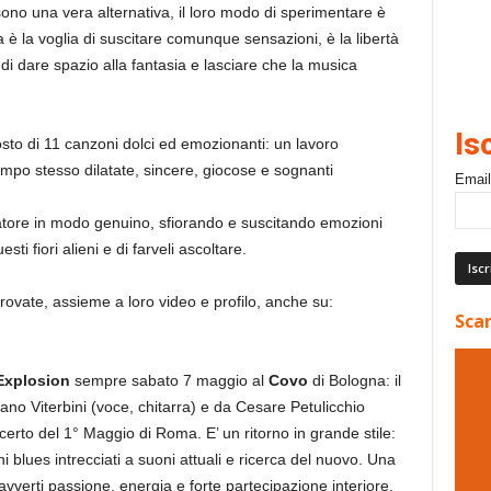
sono una vera alternativa, il loro modo di sperimentare è
a è la voglia di suscitare comunque sensazioni, è la libertà
di dare spazio alla fantasia e lasciare che la musica
Is
o di 11 canzoni dolci ed emozionanti: un lavoro
empo stesso dilatate, sincere, giocose e sognanti
Email
tatore in modo genuino, sfiorando e suscitando emozioni
sti fiori alieni e di farveli ascoltare.
 trovate, assieme a loro video e profilo, anche su:
Scar
Explosion
sempre sabato 7 maggio al
Covo
di Bologna: il
ano Viterbini (voce, chitarra) e da Cesare Petulicchio
certo del 1° Maggio di Roma. E’ un ritorno in grande stile:
ni blues intrecciati a suoni attuali e ricerca del nuovo. Una
vverti passione, energia e forte partecipazione interiore.