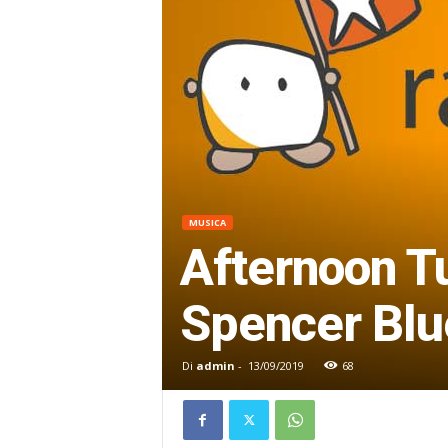
MUSICA
Afternoon Tu
Spencer Blu
Di
admin
-
13/09/2019
68