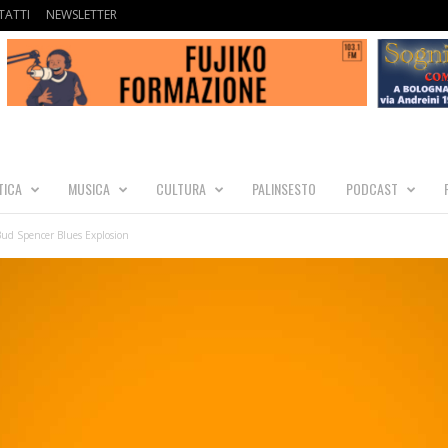
ATTI
NEWSLETTER
TICA
MUSICA
CULTURA
PALINSESTO
PODCAST
Bud Spencer Blues Explosion