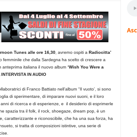
Asc
rnoon Tunes alle ore 16,30
, avremo ospiti a
Radiocitta’
o femminile che dalla Sardegna ha scelto di crescere a
n anteprima italiana il nuovo album
‘Wish You Were a
.
INTERVISTA IN AUDIO
laboratrici di Franco Battiato nell’album “Il vuoto’, si sono
lia di sperimentare, di imparare nuovi suoni, e il loro
 anni di ricerca e di esperienze, e il desiderio di esprimerle
 spazia tra il folk, il rock, shoegaze, dream pop, è un
e, caratterizzante e riconoscibile, che ha una sua forza, ha
ueto, si tratta di composizioni istintive, una serie di
cise.