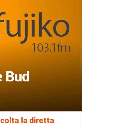
e Bud
colta la diretta