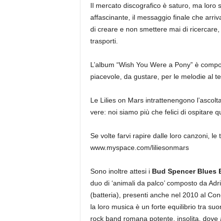
Il mercato discografico è saturo, ma loro 
affascinante, il messaggio finale che arriv
di creare e non smettere mai di ricercare, 
trasporti.
L’album “Wish You Were a Pony” è compost
piacevole, da gustare, per le melodie al t
Le Lilies on Mars intrattenengono l’ascol
vere: noi siamo più che felici di ospitare que
Se volte farvi rapire dalle loro canzoni, le
www.myspace.com/liliesonmars
Sono inoltre attesi i
Bud Spencer Blues 
duo di ‘animali da palco’ composto da Adri
(batteria), presenti anche nel 2010 al Con
la loro musica è un forte equilibrio tra suo
rock band romana potente, insolita, dove a