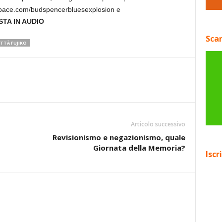
space.com/budspencerbluesexplosion e
STA IN AUDIO
Scar
TTÀ FUJIKO
Articolo successivo
Revisionismo e negazionismo, quale
Giornata della Memoria?
Iscr