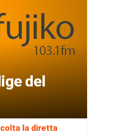
ige del
colta la diretta