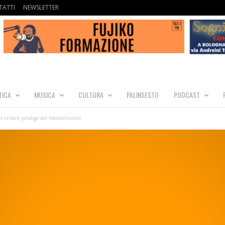
ATTI
NEWSLETTER
TICA
MUSICA
CULTURA
PALINSESTO
PODCAST
z enfant prodige del mediattivismo