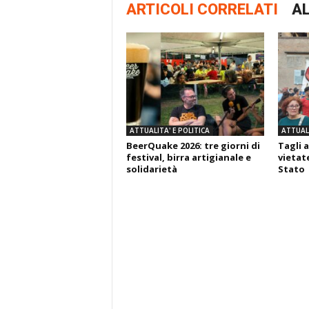
ARTICOLI CORRELATI
AL
ATTUALITA' E POLITICA
ATTUALI
BeerQuake 2026: tre giorni di
Tagli a
festival, birra artigianale e
vietate
solidarietà
Stato