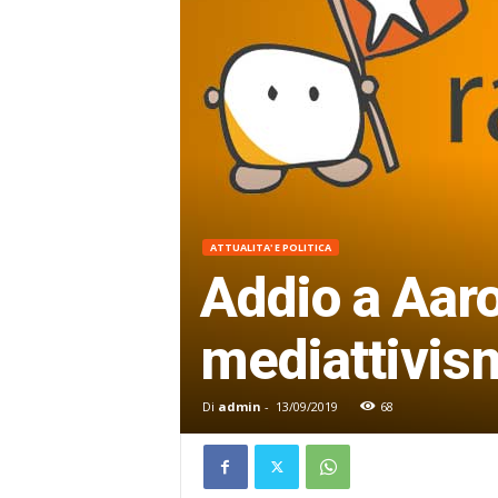
ATTUALITA' E POLITICA
Addio a Aaro
mediattivis
Di
admin
-
13/09/2019
68