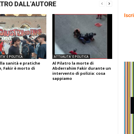
TRO DALL'AUTORE
Iscr
TA' E POLITICA
ATTUALITA' E POLITICA
lla sanità e pratiche
Al Pilatro la morte di
, Fakir è morto di
Abderrahim Fakir durante un
intervento di polizia: cosa
sappiamo