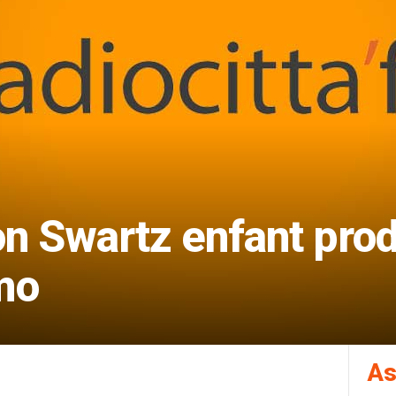
n Swartz enfant prod
mo
As