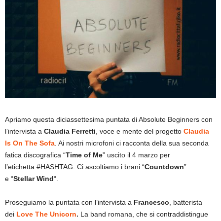
Apriamo questa diciassettesima puntata di Absolute Beginners con
l’intervista a
Claudia Ferretti
, voce e mente del progetto
Claudia
Is On The Sofa
. Ai
nostri microfoni ci racconta della sua seconda
fatica discografica “
Time of Me
” uscito il 4 marzo per
l’etichetta
#HASHTAG
. Ci ascoltiamo i brani “
Countdown
”
e
“
Stellar Wind
“
.
Proseguiamo la puntata con l’intervista a
Francesco
, batterista
dei
Love The Unicorn
.
La band romana, che si contraddistingue