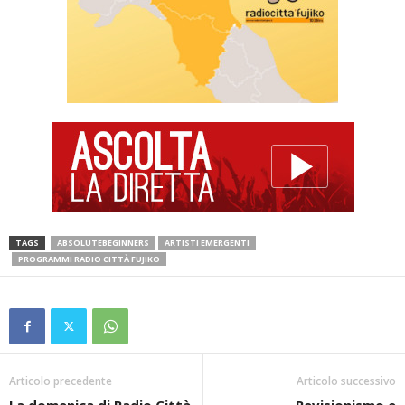
TAGS
ABSOLUTEBEGINNERS
ARTISTI EMERGENTI
PROGRAMMI RADIO CITTÀ FUJIKO
Articolo precedente
Articolo successivo
La domenica di Radio Città
Revisionismo e