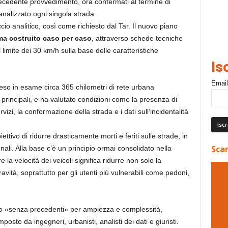
l precedente provvedimento, ora confermati al termine di
analizzato ogni singola strada.
cio analitico, così come richiesto dal Tar. Il nuovo piano
a costruito caso per caso
, attraverso schede tecniche
 limite dei 30 km/h sulla base delle caratteristiche
Is
Email
reso in esame circa 365 chilometri di rete urbana
 principali, e ha valutato condizioni come la presenza di
rvizi, la conformazione della strada e i dati sull’incidentalità
ttivo di ridurre drasticamente morti e feriti sulle strade, in
Scar
nali. Alla base c’è un principio ormai consolidato nella
 la velocità dei veicoli significa ridurre non solo la
ravità, soprattutto per gli utenti più vulnerabili come pedoni,
ito «senza precedenti» per ampiezza e complessità,
osto da ingegneri, urbanisti, analisti dei dati e giuristi.