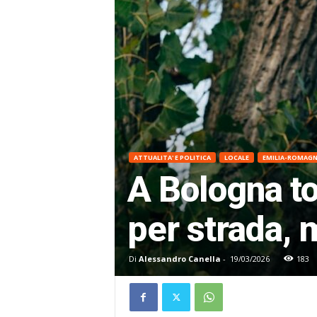
ATTUALITA' E POLITICA
LOCALE
EMILIA-ROMAG
A Bologna to
per strada, 
Di
Alessandro Canella
-
19/03/2026
183