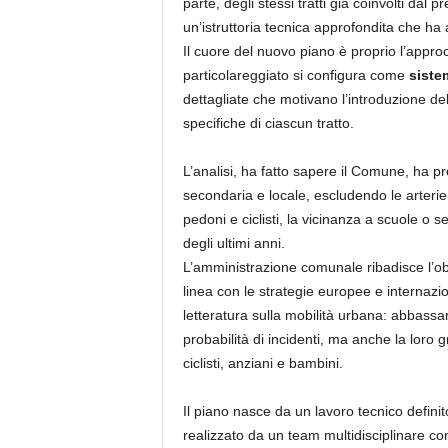
parte, degli stessi tratti già coinvolti da
un’istruttoria tecnica approfondita che ha 
Il cuore del nuovo piano è proprio l’approc
particolareggiato si configura come
sistem
dettagliate che motivano l’introduzione del
specifiche di ciascun tratto.
L’analisi, ha fatto sapere il Comune, ha p
secondaria e locale, escludendo le arterie
pedoni e ciclisti, la vicinanza a scuole o se
degli ultimi anni.
L’amministrazione comunale ribadisce l’obie
linea con le strategie europee e internazio
letteratura sulla mobilità urbana: abbassare
probabilità di incidenti, ma anche la loro g
ciclisti, anziani e bambini.
Il piano nasce da un lavoro tecnico defin
realizzato da un team multidisciplinare comp