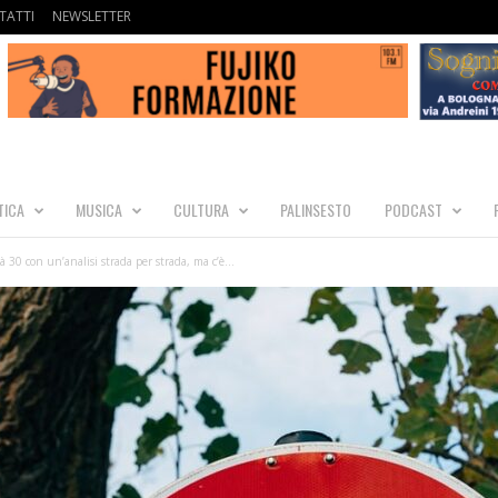
TATTI
NEWSLETTER
TICA
MUSICA
CULTURA
PALINSESTO
PODCAST
 30 con un’analisi strada per strada, ma c’è...