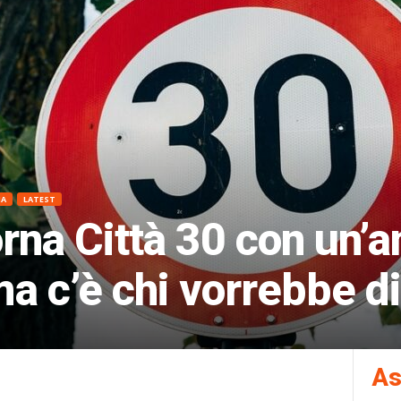
NA
LATEST
rna Città 30 con un’an
ma c’è chi vorrebbe di
As