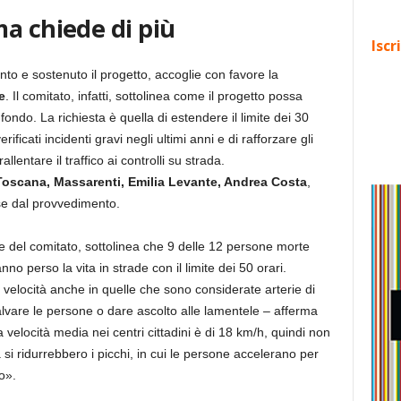
a chiede di più
Iscr
into e sostenuto il progetto, accoglie con favore la
e
. Il comitato, infatti, sottolinea come il progetto possa
fondo. La richiesta è quella di estendere il limite dei 30
ficati incidenti gravi negli ultimi anni e di rafforzare gli
rallentare il traffico ai controlli su strada.
Toscana, Massarenti, Emilia Levante, Andrea Costa
,
use dal provvedimento.
e del comitato, sottolinea che 9 delle 12 persone morte
no perso la vita in strade con il limite dei 50 orari.
elocità anche in quelle che sono considerate arterie di
are le persone o dare ascolto alle lamentele – afferma
 velocità media nei centri cittadini è di 18 km/h, quindi non
i ridurrebbero i picchi, in cui le persone accelerano per
o».