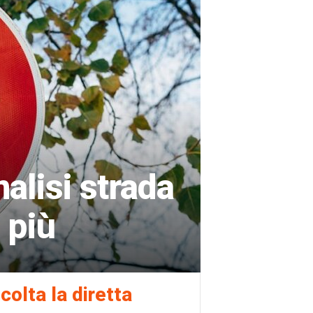
alisi strada
 più
colta la diretta