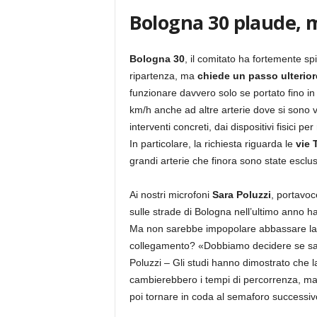
Bologna 30 plaude, m
Bologna 30
, il comitato ha fortemente sp
ripartenza, ma
chiede un passo ulterior
funzionare davvero solo se portato fino in 
km/h anche ad altre arterie dove si sono veri
interventi concreti, dai dispositivi fisici per 
In particolare, la richiesta riguarda le
vie 
grandi arterie che finora sono state escl
Ai nostri microfoni
Sara Poluzzi
, portavoc
sulle strade di Bologna nell’ultimo anno han
Ma non sarebbe impopolare abbassare la v
collegamento? «Dobbiamo decidere se salv
Poluzzi – Gli studi hanno dimostrato che la
cambierebbero i tempi di percorrenza, ma s
poi tornare in coda al semaforo successiv