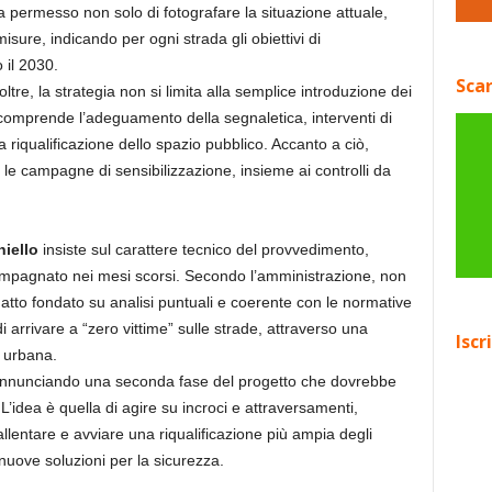
ha permesso non solo di fotografare la situazione attuale,
misure, indicando per ogni strada gli obiettivi di
 il 2030.
Scar
tre, la strategia non si limita alla semplice introduzione dei
comprende l’adeguamento della segnaletica, interventi di
 riqualificazione dello spazio pubblico. Accanto a ciò,
 le campagne di sensibilizzazione, insieme ai controlli da
iello
insiste sul carattere tecnico del provvedimento,
ompagnato nei mesi scorsi. Secondo l’amministrazione, non
n atto fondato su analisi puntuali e coerente con le normative
di arrivare a “zero vittime” sulle strade, attraverso una
Iscr
 urbana.
 annunciando una seconda fase del progetto che dovrebbe
o. L’idea è quella di agire su incroci e attraversamenti,
allentare e avviare una riqualificazione più ampia degli
nuove soluzioni per la sicurezza.