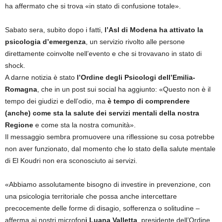
ha affermato che si trova «in stato di confusione totale».
Sabato sera, subito dopo i fatti,
l’Asl di Modena ha attivato la
psicologia d’emergenza
, un servizio rivolto alle persone
direttamente coinvolte nell’evento e che si trovavano in stato di
shock.
A darne notizia è stato
l’Ordine degli Psicologi dell’Emilia-
Romagna
, che in un post sui social ha aggiunto: «Questo non è il
tempo dei giudizi e dell’odio, ma
è tempo di comprendere
(anche) come sta la salute dei servizi mentali della nostra
Regione
e come sta la nostra comunità».
Il messaggio sembra promuovere una riflessione su cosa potrebbe
non aver funzionato, dal momento che lo stato della salute mentale
di El Koudri non era sconosciuto ai servizi.
«Abbiamo assolutamente bisogno di investire in prevenzione, con
una psicologia territoriale che possa anche intercettare
precocemente delle forme di disagio, sofferenza o solitudine –
afferma ai nostri microfon
i Luana Valletta
, presidente dell’Ordine