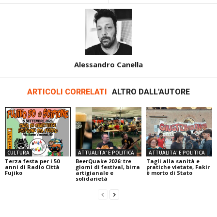
Alessandro Canella
ARTICOLI CORRELATI
ALTRO DALL'AUTORE
CULTURA
ATTUALITA' E POLITICA
ATTUALITA' E POLITICA
Terza festa per i 50
BeerQuake 2026: tre
Tagli alla sanità e
anni di Radio Città
giorni di festival, birra
pratiche vietate, Fakir
Fujiko
artigianale e
è morto di Stato
solidarietà