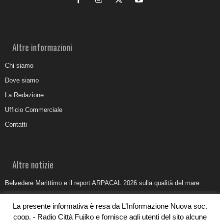
Altre informazioni
Chi siamo
Dove siamo
La Redazione
Ufficio Commerciale
Contatti
Altre notizie
Belvedere Marittimo e il report ARPACAL 2026 sulla qualità del mare
Come organizzare e allestire una camera ardente per l’ultimo saluto
La presente informativa è resa da L’Informazione Nuova soc.
Umidità di risalita in casa, come riconoscere i segnali veri
coop. - Radio Città Fujiko e fornisce agli utenti del sito alcune