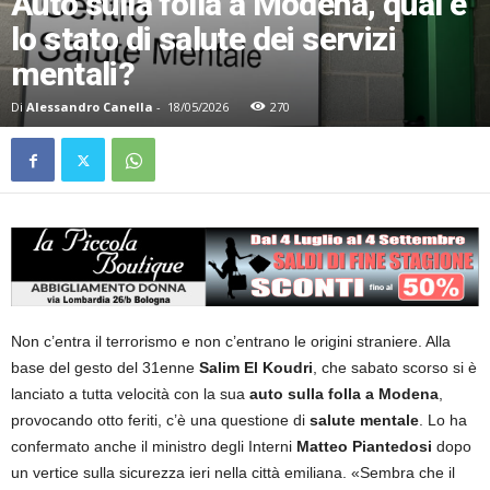
Auto sulla folla a Modena, qual è
lo stato di salute dei servizi
mentali?
Di
Alessandro Canella
-
18/05/2026
270
Non c’entra il terrorismo e non c’entrano le origini straniere. Alla
base del gesto del 31enne
Salim El Koudri
, che sabato scorso si è
lanciato a tutta velocità con la sua
auto sulla folla a Modena
,
provocando otto feriti, c’è una questione di
salute mentale
. Lo ha
confermato anche il ministro degli Interni
Matteo Piantedosi
dopo
un vertice sulla sicurezza ieri nella città emiliana. «Sembra che il