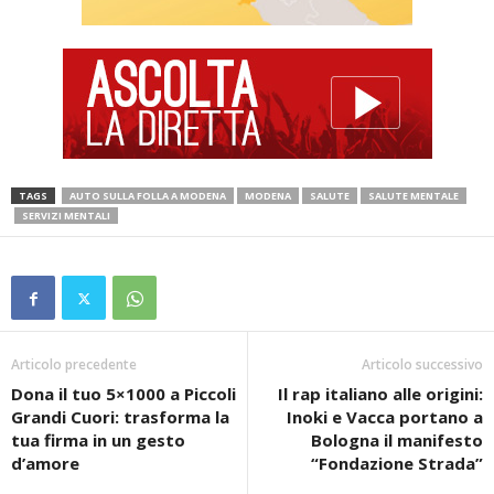
TAGS
AUTO SULLA FOLLA A MODENA
MODENA
SALUTE
SALUTE MENTALE
SERVIZI MENTALI
Articolo precedente
Articolo successivo
Dona il tuo 5×1000 a Piccoli
Il rap italiano alle origini:
Grandi Cuori: trasforma la
Inoki e Vacca portano a
tua firma in un gesto
Bologna il manifesto
d’amore
“Fondazione Strada”