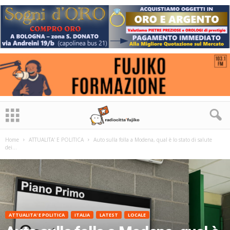
Home
ATTUALITA' E POLITICA
Auto sulla folla a Modena, qual è lo stato di salute
dei...
ATTUALITA' E POLITICA
ITALIA
LATEST
LOCALE