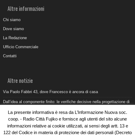
Altre informazioni
Chi siamo
Dove siamo
La Redazione
Ufficio Commerciale
Contatti
Altre notizie
Via Paolo Fabbri 43, dove Francesco è ancora di casa
Dall’idea al componente finito: le verifiche decisive nella progettazione di
uno stampo industriale
La presente informativa è resa da L’Informazione Nuova soc.
Belvedere Marittimo e il report ARPACAL 2026 sulla qualità del mare
coop. - Radio Città Fujiko e fornisce agli utenti del sito alcune
informazioni relative ai cookie utilizzati, ai sensi degli artt. 13 e
Come organizzare e allestire una camera ardente per l’ultimo saluto
122 del Codice in materia di protezione dei dati personali (Decreto