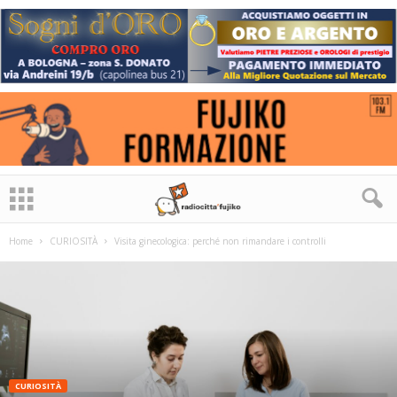
Home
CURIOSITÀ
Visita ginecologica: perché non rimandare i controlli
CURIOSITÀ