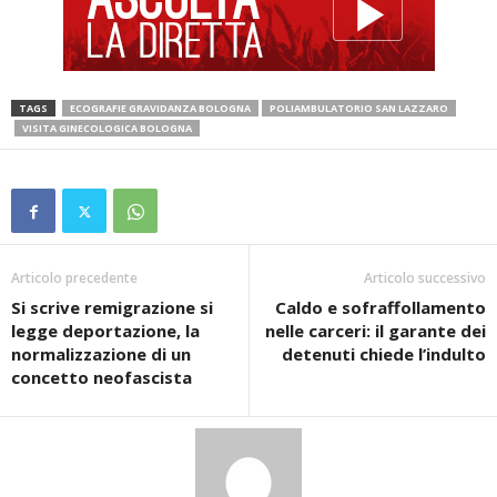
TAGS
ECOGRAFIE GRAVIDANZA BOLOGNA
POLIAMBULATORIO SAN LAZZARO
VISITA GINECOLOGICA BOLOGNA
Articolo precedente
Articolo successivo
Si scrive remigrazione si
Caldo e sofraffollamento
legge deportazione, la
nelle carceri: il garante dei
normalizzazione di un
detenuti chiede l’indulto
concetto neofascista