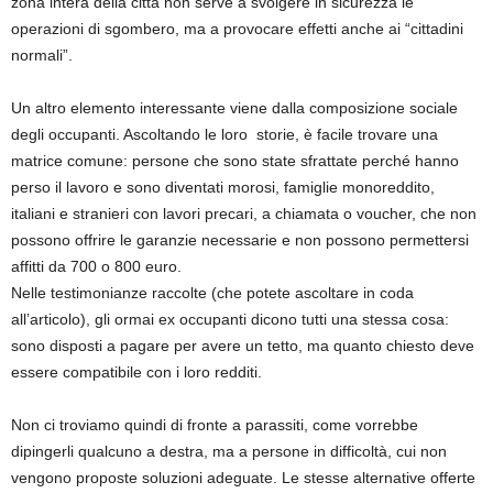
zona intera della città non serve a svolgere in sicurezza le
operazioni di sgombero, ma a provocare effetti anche ai “cittadini
normali”.
Un altro elemento interessante viene dalla composizione sociale
degli occupanti. Ascoltando le loro storie, è facile trovare una
matrice comune: persone che sono state sfrattate perché hanno
perso il lavoro e sono diventati morosi, famiglie monoreddito,
italiani e stranieri con lavori precari, a chiamata o voucher, che non
possono offrire le garanzie necessarie e non possono permettersi
affitti da 700 o 800 euro.
Nelle testimonianze raccolte (che potete ascoltare in coda
all’articolo), gli ormai ex occupanti dicono tutti una stessa cosa:
sono disposti a pagare per avere un tetto, ma quanto chiesto deve
essere compatibile con i loro redditi.
Non ci troviamo quindi di fronte a parassiti, come vorrebbe
dipingerli qualcuno a destra, ma a persone in difficoltà, cui non
vengono proposte soluzioni adeguate. Le stesse alternative offerte