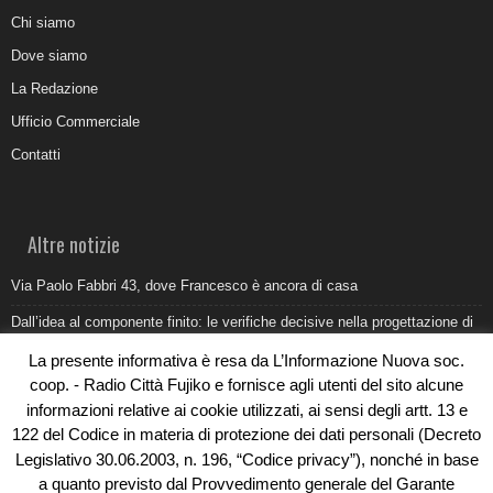
Chi siamo
Dove siamo
La Redazione
Ufficio Commerciale
Contatti
Altre notizie
Via Paolo Fabbri 43, dove Francesco è ancora di casa
Dall’idea al componente finito: le verifiche decisive nella progettazione di
uno stampo industriale
La presente informativa è resa da L’Informazione Nuova soc.
Belvedere Marittimo e il report ARPACAL 2026 sulla qualità del mare
coop. - Radio Città Fujiko e fornisce agli utenti del sito alcune
informazioni relative ai cookie utilizzati, ai sensi degli artt. 13 e
Come organizzare e allestire una camera ardente per l’ultimo saluto
122 del Codice in materia di protezione dei dati personali (Decreto
Umidità di risalita in casa, come riconoscere i segnali veri
Legislativo 30.06.2003, n. 196, “Codice privacy”), nonché in base
a quanto previsto dal Provvedimento generale del Garante