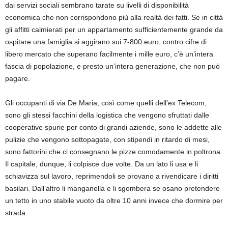
dai servizi sociali sembrano tarate su livelli di disponibilità
economica che non corrispondono più alla realtà dei fatti. Se in città
gli affitti calmierati per un appartamento sufficientemente grande da
ospitare una famiglia si aggirano sui 7-800 euro, contro cifre di
libero mercato che superano facilmente i mille euro, c’è un’intera
fascia di popolazione, e presto un’intera generazione, che non può
pagare.
Gli occupanti di via De Maria, così come quelli dell’ex Telecom,
sono gli stessi facchini della logistica che vengono sfruttati dalle
cooperative spurie per conto di grandi aziende, sono le addette alle
pulizie che vengono sottopagate, con stipendi in ritardo di mesi,
sono fattorini che ci consegnano le pizze comodamente in poltrona.
Il capitale, dunque, li colpisce due volte. Da un lato li usa e li
schiavizza sul lavoro, reprimendoli se provano a rivendicare i diritti
basilari. Dall’altro li manganella e li sgombera se osano pretendere
un tetto in uno stabile vuoto da oltre 10 anni invece che dormire per
strada.