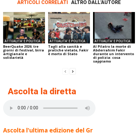
ARTICOLI CORRELATI
ALTRO DALL'AUTORE
ATTUALITA' E POLITICA
ATTUALITA' E POLITICA
ATTUALITA' E POLITICA
BeerQuake 2026: tre
Tagli alla sanità e
Al Pilatro la morte di
giorni di festival, birra
pratiche vietate, Fakir
Abderrahim Fakir
artigianale e
è morto di Stato
durante un intervento
solidarietà
di polizia: cosa
sappiamo
Ascolta la diretta
Ascolta l'ultima edizione del Gr