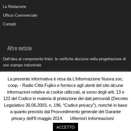
La Redazione
Ufficio Commerciale
Contatti
Altre notizie
Dall’idea al componente finito: le verifiche decisive nella progettazione di
uno stampo industriale
Belvedere Marittimo e il report ARPACAL 2026 sulla qualità del mare
La presente informativa è resa da L’Informazione Nuova soc.
Come organizzare e allestire una camera ardente per l’ultimo saluto
coop. - Radio Città Fujiko e fornisce agli utenti del sito alcune
informazioni relative ai cookie utilizzati, ai sensi degli artt. 13 e
Umidità di risalita in casa, come riconoscere i segnali veri
122 del Codice in materia di protezione dei dati personali (Decreto
Torna il Sun Donato Festival 2026
Legislativo 30.06.2003, n. 196, “Codice privacy”), nonché in base
a quanto previsto dal Provvedimento generale del Garante
privacy dell’8 maggio 2014.
Ulteriori informazioni
ACCETTO
© Copyright 2019 - Rivoluzioni Digitali