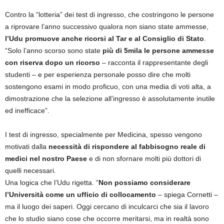
Contro la “lotteria” dei test di ingresso, che costringono le persone
a riprovare l’anno successivo qualora non siano state ammesse,
l’Udu promuove anche ricorsi al Tar e al Consiglio di Stato
.
“Solo l’anno scorso sono state
più di 5mila le persone ammesse
con riserva dopo un ricorso
– racconta il rappresentante degli
studenti – e per esperienza personale posso dire che molti
sostengono esami in modo proficuo, con una media di voti alta, a
dimostrazione che la selezione all’ingresso è assolutamente inutile
ed inefficace”.
I test di ingresso, specialmente per Medicina, spesso vengono
motivati dalla
necessità di rispondere al fabbisogno reale di
medici nel nostro Paese
e di non sfornare molti più dottori di
quelli necessari.
Una logica che l’Udu rigetta. “
Non possiamo considerare
l’Università come un ufficio di collocamento
– spiega Cornetti –
ma il luogo dei saperi. Oggi cercano di inculcarci che sia il lavoro
che lo studio siano cose che occorre meritarsi, ma in realtà sono