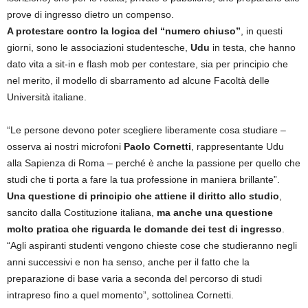
prove di ingresso dietro un compenso.
A protestare contro la logica del “numero chiuso”
, in questi
giorni, sono le associazioni studentesche,
Udu
in testa, che hanno
dato vita a sit-in e flash mob per contestare, sia per principio che
nel merito, il modello di sbarramento ad alcune Facoltà delle
Università italiane.
“Le persone devono poter scegliere liberamente cosa studiare –
osserva ai nostri microfoni
Paolo Cornetti
, rappresentante Udu
alla Sapienza di Roma – perché è anche la passione per quello che
studi che ti porta a fare la tua professione in maniera brillante”.
Una questione di principio che attiene il diritto allo studio
,
sancito dalla Costituzione italiana,
ma anche una questione
molto pratica che riguarda le domande dei test di ingresso
.
“Agli aspiranti studenti vengono chieste cose che studieranno negli
anni successivi e non ha senso, anche per il fatto che la
preparazione di base varia a seconda del percorso di studi
intrapreso fino a quel momento”, sottolinea Cornetti.