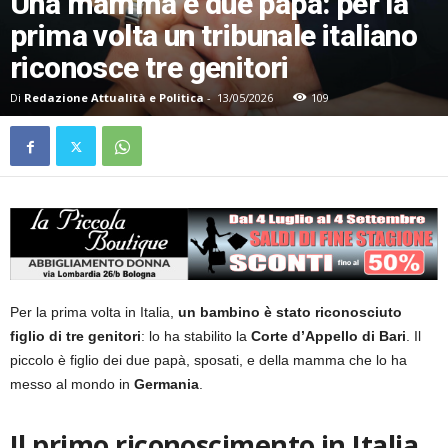
Una mamma e due papà: per la
prima volta un tribunale italiano
riconosce tre genitori
Di
Redazione Attualità e Politica
-
13/05/2026
109
Per la prima volta in Italia,
un bambino è stato riconosciuto
figlio di tre genitori
: lo ha stabilito la
Corte d’Appello di Bari
. Il
piccolo è figlio dei due papà, sposati, e della mamma che lo ha
messo al mondo in
Germania
.
Il primo riconoscimento in Italia