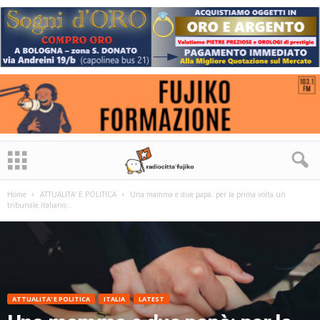
Home
ATTUALITA' E POLITICA
Una mamma e due papà: per la prima volta un
tribunale italiano...
ATTUALITA' E POLITICA
ITALIA
LATEST