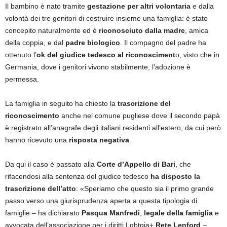
Il bambino è nato tramite
gestazione per altri volontaria
e dalla
volontà dei tre genitori di costruire insieme una famiglia: è stato
concepito naturalmente ed è
riconosciuto dalla madre
, amica
della coppia, e dal
padre biologico
. Il compagno del padre ha
ottenuto l’
ok del giudice tedesco al riconosciment
o, visto che in
Germania, dove i genitori vivono stabilmente, l’adozione è
permessa.
La famiglia in seguito ha chiesto la
trascrizione del
riconoscimento
anche nel comune pugliese dove il secondo papà
è registrato all’anagrafe degli italiani residenti all’estero, da cui però
hanno ricevuto una
risposta negativa
.
Da qui il caso è passato alla
Corte d’Appello di Bari
, che
rifacendosi alla sentenza del giudice tedesco
ha disposto la
trascrizione dell’atto
: «Speriamo che questo sia il primo grande
passo verso una giurisprudenza aperta a questa tipologia di
famiglie – ha dichiarato
Pasqua Manfredi
,
legale della famiglia
e
avvocata dell’associazione per i diritti Lgbtqia+
Rete Lenford
–