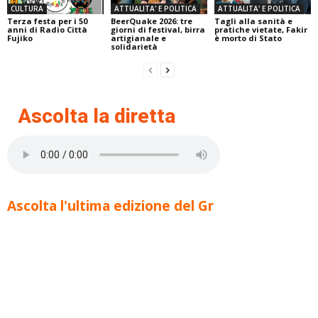
CULTURA
ATTUALITA' E POLITICA
ATTUALITA' E POLITICA
Terza festa per i 50
BeerQuake 2026: tre
Tagli alla sanità e
anni di Radio Città
giorni di festival, birra
pratiche vietate, Fakir
Fujiko
artigianale e
è morto di Stato
solidarietà
Ascolta la diretta
Ascolta l'ultima edizione del Gr