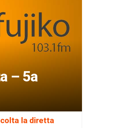
ta – 5a
colta la diretta