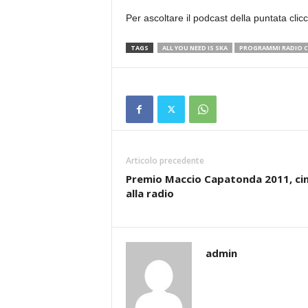
Per ascoltare il podcast della puntata cli
TAGS
ALL YOU NEED IS SKA
PROGRAMMI RADIO C
Articolo precedente
Premio Maccio Capatonda 2011, c
alla radio
admin