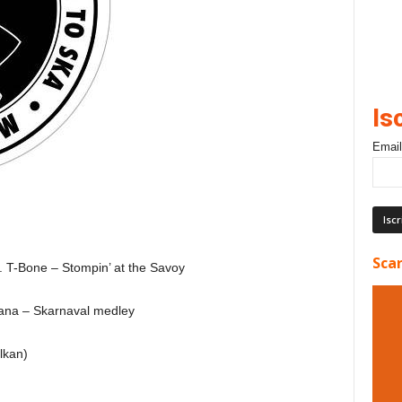
Is
Email
Scar
. T-Bone – Stompin’ at the Savoy
cana – Skarnaval medley
lkan)