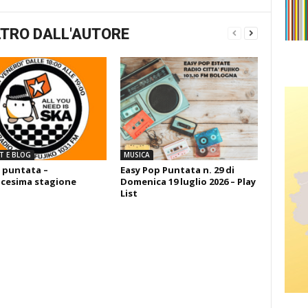
TRO DALL'AUTORE
T E BLOG
MUSICA
 puntata –
Easy Pop Puntata n. 29 di
cesima stagione
Domenica 19 luglio 2026 – Play
List