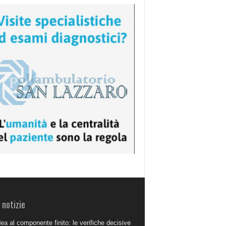
 notizie
dea al componente finito: le verifiche decisive