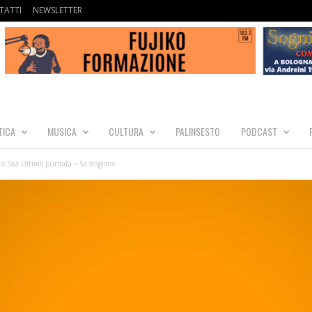
TATTI
NEWSLETTER
TICA
MUSICA
CULTURA
PALINSESTO
PODCAST
is Ska Ultima puntata – 5a stagione