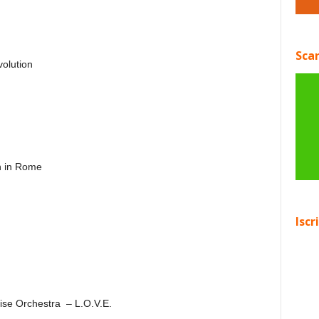
Scar
volution
en in Rome
Iscr
ise Orchestra – L.O.V.E.