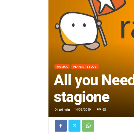
MUSICA
PLAYLIST E BLOG
All you Need
stagione
Di
admin
-
14/09/2019
65