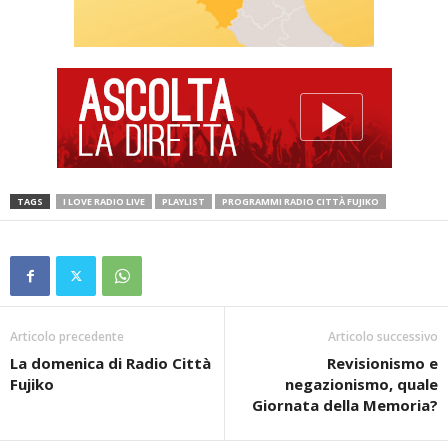
TAGS
I LOVE RADIO LIVE
PLAYLIST
PROGRAMMI RADIO CITTÀ FUJIKO
Articolo precedente
Articolo successivo
La domenica di Radio Città
Revisionismo e
Fujiko
negazionismo, quale
Giornata della Memoria?