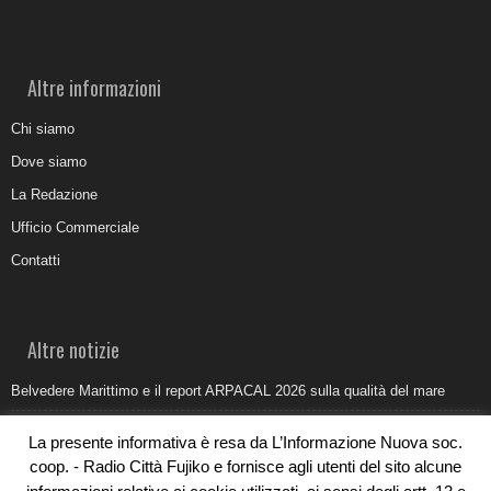
Altre informazioni
Chi siamo
Dove siamo
La Redazione
Ufficio Commerciale
Contatti
Altre notizie
Belvedere Marittimo e il report ARPACAL 2026 sulla qualità del mare
Come organizzare e allestire una camera ardente per l’ultimo saluto
La presente informativa è resa da L’Informazione Nuova soc.
Umidità di risalita in casa, come riconoscere i segnali veri
coop. - Radio Città Fujiko e fornisce agli utenti del sito alcune