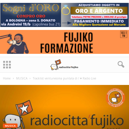
Home
MUSICA
Tracklist ventunesima puntata di I ♥ Radio Live
MUSICA