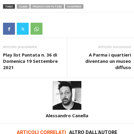
TAGS
CLIMA
FRIDAYS FOR FUTURE
SCIOPERO
Articolo precedente
Articolo successivo
Play list Puntata n. 36 di
A Parma i quartieri
Domenica 19 Settembre
diventano un museo
2021
diffuso
Alessandro Canella
ARTICOLI CORRELATI
ALTRO DALL'AUTORE