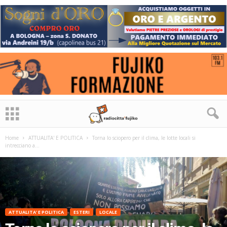
Home
ATTUALITA' E POLITICA
Torna lo sciopero per il clima, le lotte locali si
intrecciano a...
ATTUALITA' E POLITICA
ESTERI
LOCALE