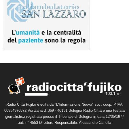
Radio Città Fujiko è edita da "L'Informazione Nuova" soc. coop. P.IVA
00954970372 Via Zanardi 369 - 40131 Bologna Radio Città è una testata
giornalistica registrata presso il Tribunale di Bologna in data 12/05/1977
aut. n° 4553 Direttore Responsabile: Alessandro Canella