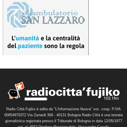
Radio Città Fujiko è edita da "L'Informazione Nuova" soc. coop. P.IVA
00954970372 Via Zanardi 369 - 40131 Bologna Radio Città è una testata
giornalistica registrata presso il Tribunale di Bologna in data 12/05/1977
aut. n° 4553 Direttore Responsabile: Alessandro Canella