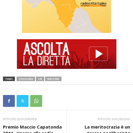
TAGS
CHIUSURA
CIE
WELFARE
Articolo precedente
Articolo successivo
Premio Maccio Capatonda
La meritocrazia è un
2011, cinema alla radio
trucco neoliberista