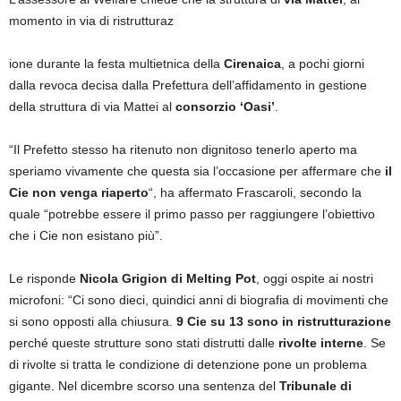
momento in via di ristrutturaz
ione durante la festa multietnica della
Cirenaica
, a pochi giorni
dalla revoca decisa dalla Prefettura dell’affidamento in gestione
della struttura di via Mattei al
consorzio ‘Oasi’
.
“Il Prefetto stesso ha ritenuto non dignitoso tenerlo aperto ma
speriamo vivamente che questa sia l’occasione per affermare che
il
Cie non venga riaperto
“, ha affermato Frascaroli, secondo la
quale “potrebbe essere il primo passo per raggiungere l’obiettivo
che i Cie non esistano più”.
Le risponde
Nicola Grigion di Melting Pot
, oggi ospite ai nostri
microfoni: “Ci sono dieci, quindici anni di biografia di movimenti che
si sono opposti alla chiusura.
9 Cie su 13 sono in ristrutturazione
perché queste strutture sono stati distrutti dalle
rivolte interne
. Se
di rivolte si tratta le condizione di detenzione pone un problema
gigante. Nel dicembre scorso una sentenza del
Tribunale di