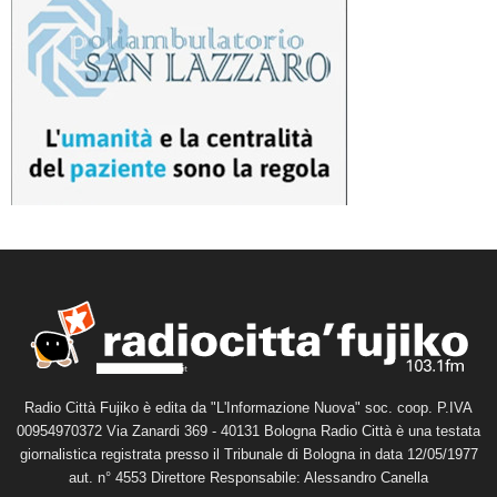
Radio Città Fujiko è edita da "L'Informazione Nuova" soc. coop. P.IVA
00954970372 Via Zanardi 369 - 40131 Bologna Radio Città è una testata
giornalistica registrata presso il Tribunale di Bologna in data 12/05/1977
aut. n° 4553 Direttore Responsabile: Alessandro Canella