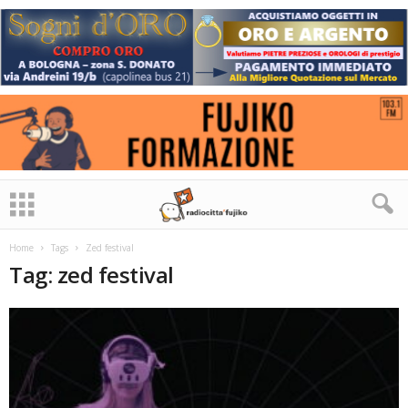
Home
Tags
Zed festival
Tag: zed festival