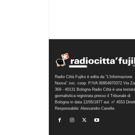
Radio Città Fujiko è edita da "L'Informazione
Nuova" soc. coop. P.IVA 00954970372 Via Za
369 - 40131 Bologna Radio Città è una testat
giornalistica registrata presso il Tribunale di
Bologna in data 12/05/1977 aut. n° 4553 Diret
Responsabile: Alessandro Canella