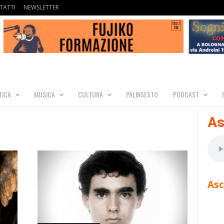
TATTI
NEWSLETTER
TICA
MUSICA
CULTURA
PALINSESTO
PODCAST
As
Asc