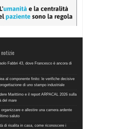
 notizie
aolo Fabbri 43, dove Francesco è ancora di
dea al componente finito: le verifiche decisive
progettazione di uno stampo industriale
dere Marittimo e il report ARPACAL 2026 sulla
à del mare
organizzare e allestire una camera ardente
ultimo saluto
à di risalita in casa, come riconoscere i