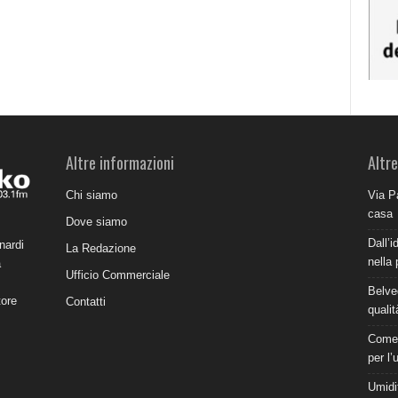
Altre informazioni
Altre
Chi siamo
Via P
casa
Dove siamo
Dall’i
nardi
La Redazione
nella 
a
Ufficio Commerciale
Belve
tore
Contatti
qualit
Come 
per l’
Umidit