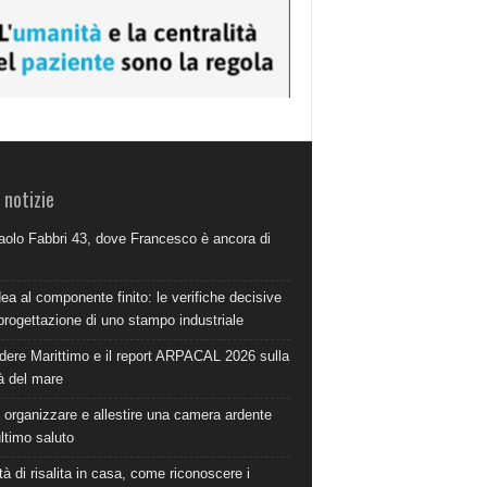
 notizie
aolo Fabbri 43, dove Francesco è ancora di
dea al componente finito: le verifiche decisive
progettazione di uno stampo industriale
dere Marittimo e il report ARPACAL 2026 sulla
à del mare
organizzare e allestire una camera ardente
ultimo saluto
à di risalita in casa, come riconoscere i