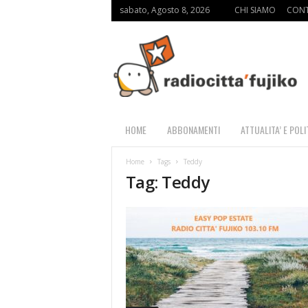
sabato, Agosto 8, 2026
CHI SIAMO
CONT
R
a
d
i
o
C
i
HOME
ABBONAMENTI
ATTUALITA’ E POLI
t
t
Home
Tags
Teddy
à
Tag: Teddy
F
u
j
i
k
o