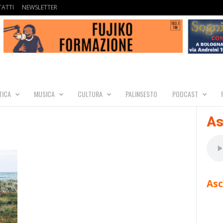
ATTI
NEWSLETTER
TICA
MUSICA
CULTURA
PALINSESTO
PODCAST
As
Asc