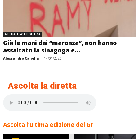
ATTUALITA' E POLITICA
Giù le mani dai “maranza”, non hanno
assaltato la sinagoga e...
Alessandro Canella
-
14/01/2025
Ascolta la diretta
Ascolta l'ultima edizione del Gr