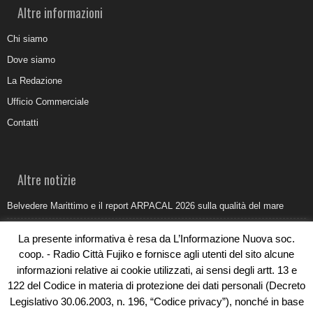
Altre informazioni
Chi siamo
Dove siamo
La Redazione
Ufficio Commerciale
Contatti
Altre notizie
Belvedere Marittimo e il report ARPACAL 2026 sulla qualità del mare
Come organizzare e allestire una camera ardente per l’ultimo saluto
La presente informativa è resa da L’Informazione Nuova soc.
Umidità di risalita in casa, come riconoscere i segnali veri
coop. - Radio Città Fujiko e fornisce agli utenti del sito alcune
informazioni relative ai cookie utilizzati, ai sensi degli artt. 13 e
Torna il Sun Donato Festival 2026
122 del Codice in materia di protezione dei dati personali (Decreto
Come il busking moderno ridisegna il paesaggio sonoro urbano
Legislativo 30.06.2003, n. 196, “Codice privacy”), nonché in base