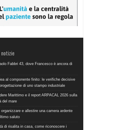
 notizie
aolo Fabbri 43, dove Francesco è ancora di
dea al componente finito: le verifiche decisive
progettazione di uno stampo industriale
dere Marittimo e il report ARPACAL 2026 sulla
à del mare
organizzare e allestire una camera ardente
ultimo saluto
à di risalita in casa, come riconoscere i