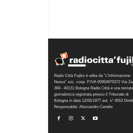
Radio Città Fujiko è edita da "L'Informazione
Nuova" soc. coop. P.IVA 00954970372 Via Za
369 - 40131 Bologna Radio Città è una testat
giornalistica registrata presso il Tribunale di
Bologna in data 12/05/1977 aut. n° 4553 Diret
Responsabile: Alessandro Canella