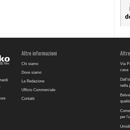
Altre informazioni
Altre
Chi siamo
Via P
casa
Dove siamo
Dall’i
nardi
La Redazione
nella 
a
Ufficio Commerciale
Belve
tore
Contatti
qualit
Come 
per l’
Umidit