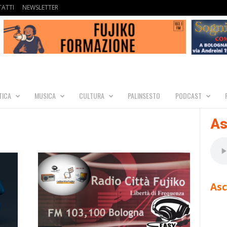
ATTI
NEWSLETTER
TICA
MUSICA
CULTURA
PALINSESTO
PODCAST
As
Asc