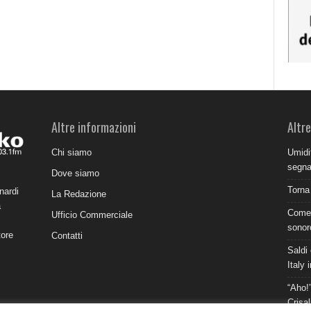
Altre informazioni
Altre
Chi siamo
Umidit
segnal
Dove siamo
Torna
nardi
La Redazione
a
Come 
Ufficio Commerciale
sonor
tore
Contatti
Saldi 
Italy 
“Aho!”
Crisal