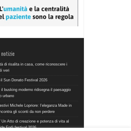
 notizie
à di risalita in casa, come riconoscere i
i veri
 il Sun Donato Festival 2026
il busking moderno ridisegna il paesaggio
o urbano
estivi Michele Lopriore: l’eleganza Made in
incontra gli sconti da non perdere
 Un Atto di creazione e potenza di vita al
ide Forlì festival 2026