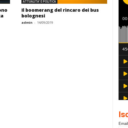
ATTUALITA' E POLITICA
tono
Il boomerang del rincaro dei bus
ca
bolognesi
admin
-
14/09/2019
Is
Email