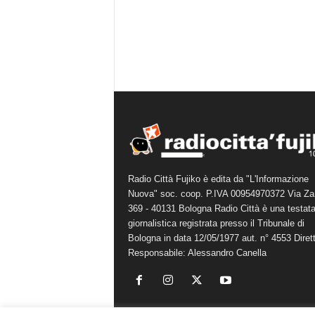
Radio Città Fujiko è edita da "L'Informazione
Nuova" soc. coop. P.IVA 00954970372 Via Za
369 - 40131 Bologna Radio Città è una testat
giornalistica registrata presso il Tribunale di
Bologna in data 12/05/1977 aut. n° 4553 Diret
Responsabile: Alessandro Canella