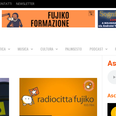
ONTATTI
NEWSLETTER
TICA
MUSICA
CULTURA
PALINSESTO
PODCAST
As
Asc