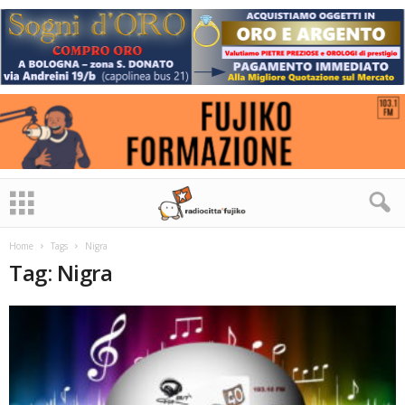
Home
Tags
Nigra
Tag: Nigra