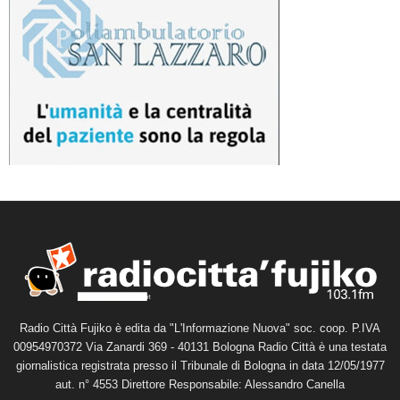
Radio Città Fujiko è edita da "L'Informazione Nuova" soc. coop. P.IVA
00954970372 Via Zanardi 369 - 40131 Bologna Radio Città è una testata
giornalistica registrata presso il Tribunale di Bologna in data 12/05/1977
aut. n° 4553 Direttore Responsabile: Alessandro Canella