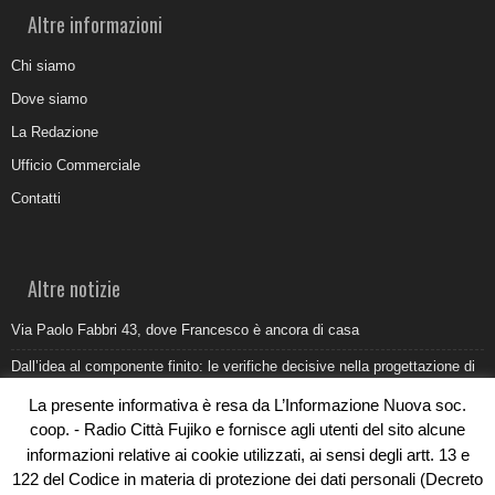
Altre informazioni
Chi siamo
Dove siamo
La Redazione
Ufficio Commerciale
Contatti
Altre notizie
Via Paolo Fabbri 43, dove Francesco è ancora di casa
Dall’idea al componente finito: le verifiche decisive nella progettazione di
uno stampo industriale
La presente informativa è resa da L’Informazione Nuova soc.
Belvedere Marittimo e il report ARPACAL 2026 sulla qualità del mare
coop. - Radio Città Fujiko e fornisce agli utenti del sito alcune
informazioni relative ai cookie utilizzati, ai sensi degli artt. 13 e
Come organizzare e allestire una camera ardente per l’ultimo saluto
122 del Codice in materia di protezione dei dati personali (Decreto